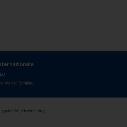
nternationale
LD
oe-het-zelfschilder
gankelijkheidsverklaring