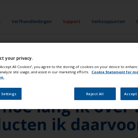
n
Verfhandleidingen
Support
Verkooppunten
ct your privacy.
n grote klus - een
 “Accept All Cookies”, you agree to the storing of cookies on your device to enhanc
analyze site usage, and assist in our marketing efforts.
Cookie Statement for m
on.
ip schilderen. Ho
 Settings
Reject All
Accept 
oe lang ik over 
ucten ik daarvoo