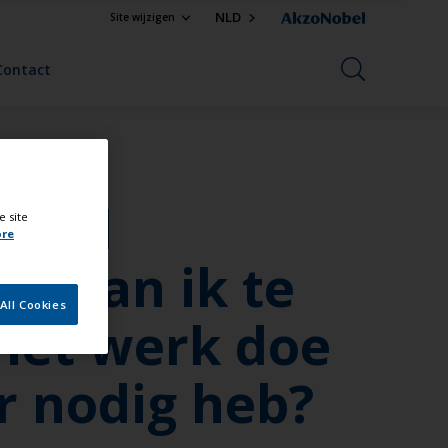
NLD
Site wijzigen
Contact
 kaal
e site
ore
e kan ik te
All Cookies
het werk doe
r nodig heb?