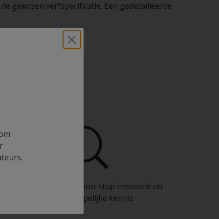
 de gekozen verfspecificatie. Een gedetailleerde
ional
 om
r
ateurs.
Profiteer van onze non-stop innovatie en
wetenschappelijke kennis