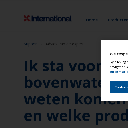
Home
Producte
Support
Advies van de expert
We respe
Ik sta voor ee
By clicking
navigation, 
informati
bovenwatersch
Cookies
weten komen h
en welke prod