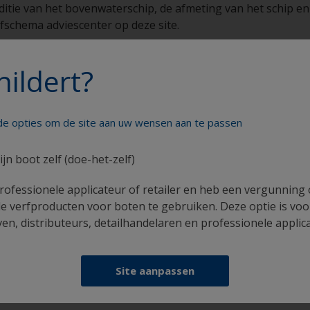
nditie van het bovenwaterschip, de afmeting van het schip en
rfschema adviescenter op deze site.
hildert?
nde opties om de site aan uw wensen aan te passen
lder uw boot als een echte profess
ijn boot zelf (doe-het-zelf)
rofessionele applicateur of retailer en heb een vergunning
e verfproducten voor boten te gebruiken. Deze optie is voo
n, distributeurs, detailhandelaren en professionele applic
Krijg al het technische advies om vol vertrouwen
Site aanpassen
uw boot te schilderen