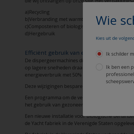
die wij ontvangen op onze site. Het verpakking
a)Recycling
Wie sc
b)Verbranding met warmteterugwinning
c)Composteren of biologische afbraak
d)Hergebruik
Kies uit de volge
Efficiënt gebruik van energie
Ik schilder m
De dispergeermachines die in de fabriek gebrui
Ik ben een p
op lagere snelheden draait de snelheid van de 
professionel
energieverbruik met 50% is verlaagd.
scheepswerve
Deze wijzigingen besparen genoeg elektriciteit o
Een programma om de verlichting te vervangen lo
het gebruik van gezoneerde verlichting met be
Een nieuwe installatie voor biologische behande
de Yacht fabriek in de Verenigde Staten opgelev