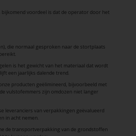
n bijkomend voordeel is dat de operator door het
en), die normaal gesproken naar de stortplaats
bereikt.
elen is het gewicht van het materiaal dat wordt
ft een jaarlijks dalende trend.
 onze producten geëlimineerd, bijvoorbeeld met
de vulstofemmers zijn omdozen niet langer
se leveranciers van verpakkingen geëvalueerd
en in acht nemen.
me de transportverpakking van de grondstoffen