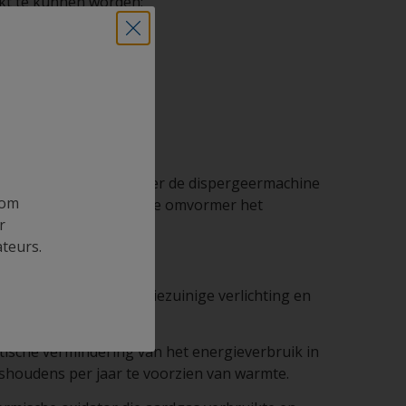
ikt te kunnen worden:
wat betekent dat wanneer de dispergeermachine
 om
wordt geschat dat door de omvormer het
r
ateurs.
 electriciteit.
e armaturen met energiezuinige verlichting en
tische vermindering van het energieverbruik in
ishoudens per jaar te voorzien van warmte.