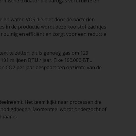
ermische oxidator die aardgas verbruikte en
e en water. VOS die niet door de bacteriën
es in de productie wordt deze koolstof zachtjes
zuinig en efficiënt en zorgt voor een reductie
text te zetten: dit is genoeg gas om 129
101 miljoen BTU / jaar. Elke 100.000 BTU
on CO2 per jaar bespaart ten opzichte van de
eelneemt. Het team kijkt naar processen die
benodigdheden. Momenteel wordt onderzocht of
baar is.