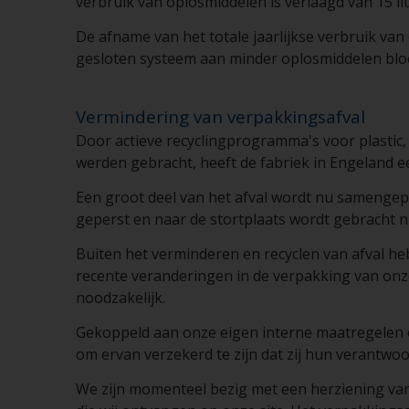
verbruik van oplosmiddelen is verlaagd van 15 lite
De afname van het totale jaarlijkse verbruik va
gesloten systeem aan minder oplosmiddelen blo
Vermindering van verpakkingsafval
Door actieve recyclingprogramma's voor plastic,
werden gebracht, heeft de fabriek in Engeland ee
Een groot deel van het afval wordt nu samengepe
geperst en naar de stortplaats wordt gebracht nu
Buiten het verminderen en recyclen van afval h
recente veranderingen in de verpakking van on
noodzakelijk.
Gekoppeld aan onze eigen interne maatregelen 
om ervan verzekerd te zijn dat zij hun verantwoo
We zijn momenteel bezig met een herziening va