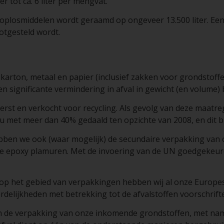
r tot ca. 6 liter per mengvat.
n oplosmiddelen wordt geraamd op ongeveer 13.500 liter. Ee
otgesteld wordt.
 karton, metaal en papier (inclusief zakken voor grondstoff
n significante vermindering in afval in gewicht (en volume) 
rst en verkocht voor recycling. Als gevolg van deze maatreg
 met meer dan 40% gedaald ten opzichte van 2008, en dit blij
ebben we ook (waar mogelijk) de secundaire verpakking van
ze epoxy plamuren. Met de invoering van de UN goedgekeur
op het gebied van verpakkingen hebben wij al onze Europe
rdelijkheden met betrekking tot de afvalstoffen voorschrift
n de verpakking van onze inkomende grondstoffen, met na