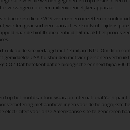
oeger alle VOS die werden gegenereerd op de site in een th
tor vervangen door een milieuvriendelijker apparaat.
an bacteriën die de VOS verteren en omzetten in kooldioxid
tel, worden geadsorbeerd aan actieve koolstof. Tijdens pauz
ld naar de biofiltratie eenheid. Dit maakt het proces zeer 
oces.
rbruik op de site verlaagd met 13 miljard BTU. Om dit in con
et gemiddelde USA huishouden met vier personen verbruikt 
kg CO2. Dat betekent dat de biologische eenheid bijna 800 t
rd op het hoofdkantoor waaraan International Yachtpaint d
oor verbetering met aanbevelingen voor de belangrijkste 
 electriciteit voor onze Amerikaanse site te genereren haal