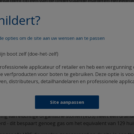
safval dient op één van de onderstaande manieren hergebru
hildert?
nde opties om de site aan uw wensen aan te passen
ijn boot zelf (doe-het-zelf)
kt worden om verf te maken zijn voorzien van omvormers, 
rofessionele applicateur of retailer en heb een vergunning
motor nu is verlaagd, waardoor energie wordt bespaart. Er 
e verfproducten voor boten te gebruiken. Deze optie is voo
n, distributeurs, detailhandelaren en professionele applic
m 212 gemiddelde Britse woningen voor 1 jaar te voorzien van
opt al een aantal jaar. Dit houdt in de vervanging van oud
Site aanpassen
wegingsmelders en timers om energie te besparen.
ling van vluchtige organische stoffen (VOS) heeft een drama
erd - dit bespaart genoeg gas om het equivalent van 129 hu