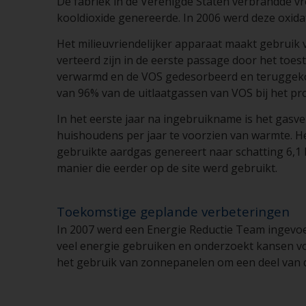
De fabriek in de Verenigde Staten verbrandde vr
kooldioxide genereerde. In 2006 werd deze oxida
Het milieuvriendelijker apparaat maakt gebruik v
verteerd zijn in de eerste passage door het toes
verwarmd en de VOS gedesorbeerd en teruggekoppe
van 96% van de uitlaatgassen van VOS bij het pr
In het eerste jaar na ingebruikname is het gasve
huishoudens per jaar te voorzien van warmte. H
gebruikte aardgas genereert naar schatting 6,1 
manier die eerder op de site werd gebruikt.
Toekomstige geplande verbeteringen
In 2007 werd een Energie Reductie Team ingevoe
veel energie gebruiken en onderzoekt kansen v
het gebruik van zonnepanelen om een deel van de