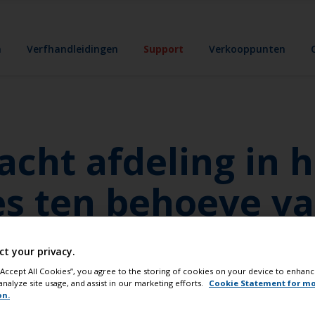
n
Verfhandleidingen
Support
Verkooppunten
acht afdeling in 
s ten behoeve va
en?
ct your privacy.
 “Accept All Cookies”, you agree to the storing of cookies on your device to enhanc
 jachtverven zijn, erkent de Yacht business dat we ervoor m
analyze site usage, and assist in our marketing efforts.
Cookie Statement for m
on.
de wijze. Als zodanig vormen het rekening houden met én h