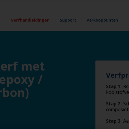
n
Verfhandleidingen
Support
Verkooppunten
verf met
Verfpr
epoxy /
Stap 1
Re
rbon)
koolstofve
Stap 2
Sc
composiet 
Stap 3
Aa