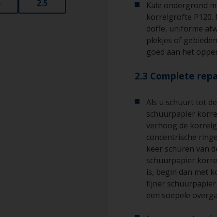
2.5
Kale ondergrond m
korrelgrofte P120.
doffe, uniforme afw
plekjes of gebieden
goed aan het opper
2.3 Complete repa
Als u schuurt tot d
schuurpapier korre
verhoog de korrelg
concentrische ringe
keer schuren van d
schuurpapier korre
is, begin dan met k
fijner schuurpapie
een soepele overga