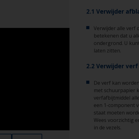
2.1 Verwijder afb
Verwijder alle verf 
betekenen dat u all
ondergrond. U kunt 
laten zitten.
2.2 Verwijder ver
De verf kan worden 
met schuurpapier k
verfafbijtmiddel al
een 1-component ve
staat moeten worde
Wees voorzichtig e
in de vezels.