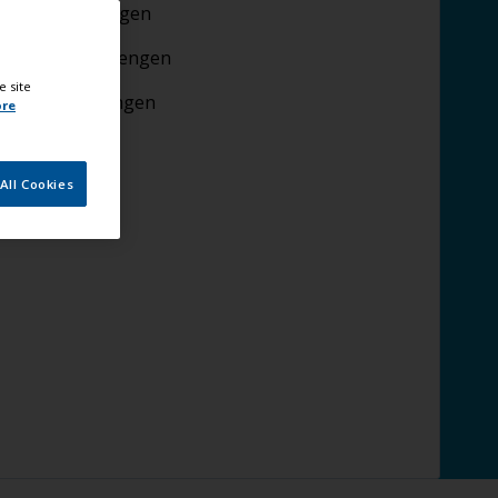
imers aanbrengen
ondverf aanbrengen
e site
plaag aanbrengen
ore
All Cookies