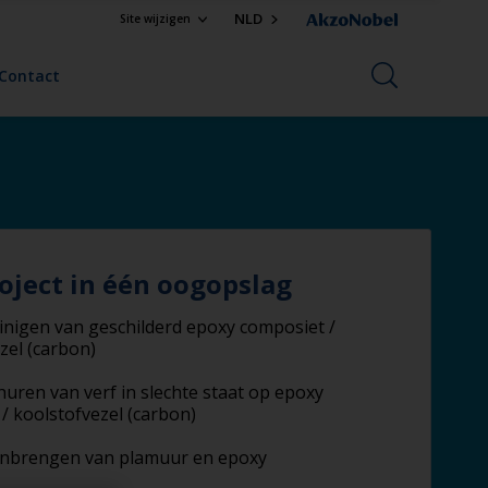
NLD
Site wijzigen
Contact
oject in één oogopslag
inigen van geschilderd epoxy composiet /
zel (carbon)
huren van verf in slechte staat op epoxy
/ koolstofvezel (carbon)
nbrengen van plamuur en epoxy