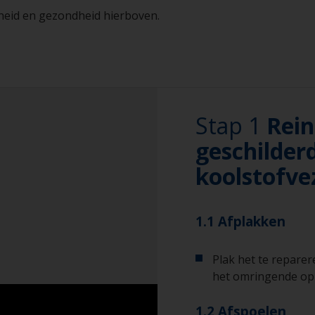
igheid en gezondheid hierboven.
Stap 1
Rein
geschilder
koolstofve
1.1 Afplakken
Plak het te repare
het omringende op
1.2 Afspoelen