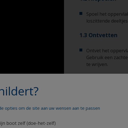
Spoel het oppervlak
loszittende deeltje
1.3 Ontvetten
Ontvet het oppervl
Gebruik een zachte
te wrijven.
1.4 Opnieuw afsp
hildert?
Spoel het oppervla
leidingwater om het
verwijderen.
nde opties om de site aan uw wensen aan te passen
Laat het oppervlak
ijn boot zelf (doe-het-zelf)