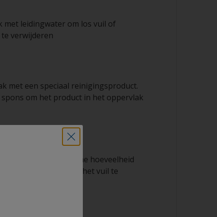
 met leidingwater om los vuil of
s te verwijderen
ak met een speciaal reinigingsproduct.
 spons om het product in het oppervlak
oelen
k grondig met een ruime hoeveelheid
 reinigingsproduct en het vuil te
 drogen.