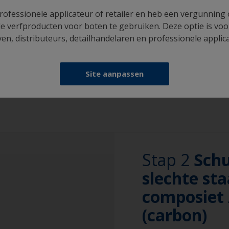
rofessionele applicateur of retailer en heb een vergunning
e verfproducten voor boten te gebruiken. Deze optie is voo
n, distributeurs, detailhandelaren en professionele applic
Professionele tips
Benodigdheden die u n
U kunt zien of het
Site aanpassen
controleren of het
wordt verspreid. K
Emmer
dat de romp niet vo
u het reinigingspr
Hogedrukreiniger
Gebruik alleen ges
Verlengstuk voo
Stap 2
Door de omringen
Schu
Spons en/of doek
andere oppervlakk
slechte st
Nitryl handschoe
composiet 
Veiligheidsschoen
(carbon)
Overalls