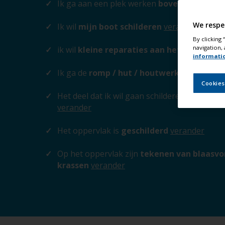
Ik ga aan een plek werken
boven de waterl
We respe
Ik wil
mijn boot schilderen
verander
By clicking
navigation, 
ik wil
kleine reparaties aan het oppervlak
informati
Ik ga de
romp / hut / houtwerk / mast / s
Cookies
Het deel dat ik wil gaan schilderen
Epoxy com
verander
Het oppervlak is
geschilderd
verander
Op het oppervlak zijn
tekenen van blaasvor
krassen
verander