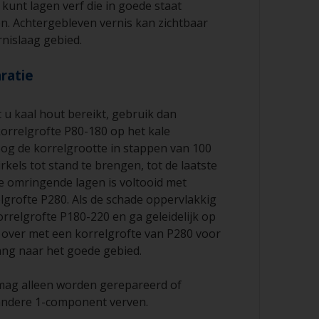
kunt lagen verf die in goede staat
en. Achtergebleven vernis kan zichtbaar
ernislaag gebied.
ratie
t u kaal hout bereikt, gebruik dan
orrelgrofte P80-180 op het kale
og de korrelgrootte in stappen van 100
rkels tot stand te brengen, tot de laatste
e omringende lagen is voltooid met
lgrofte P280. Als de schade oppervlakkig
orrelgrofte P180-220 en ga geleidelijk op
r over met een korrelgrofte van P280 voor
ng naar het goede gebied.
mag alleen worden gerepareerd of
andere 1-component verven.