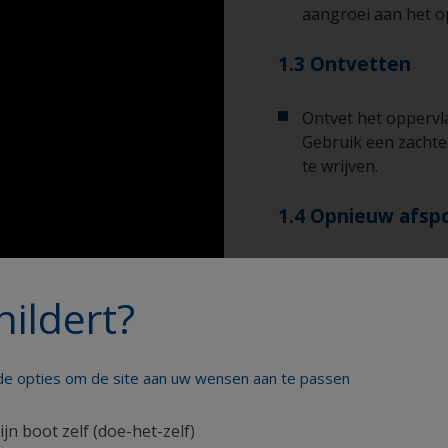
aangroei aan het o
1.3 Ontvetten
Ontvet het oppervl
Gebruik een zachte
te wrijven.
1.4 Opnieuw afsp
Spoel het oppervla
leidingwater om het
hildert?
verwijderen.
Laat het oppervlak
nde opties om de site aan uw wensen aan te passen
ijn boot zelf (doe-het-zelf)