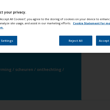
Stap 5
To
ct your privacy.
 uitvoeren
verander
 “Accept All Cookies”, you agree to the storing of cookies on your device to enhanc
analyze site usage, and assist in our marketing efforts.
Cookie Statement for m
on.
ltiplex
verander
 Settings
Reject All
Accept 
erander
ming / scheuren / onthechting /