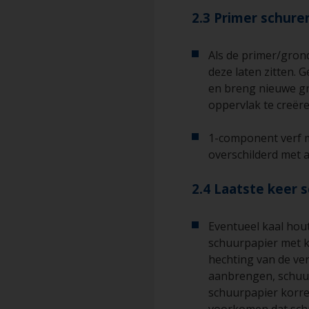
2.3 Primer schure
Als de primer/grond
deze laten zitten. 
en breng nieuwe gr
oppervlak te creëre
1-component verf 
overschilderd met 
2.4 Laatste keer 
Eventueel kaal ho
schuurpapier met k
hechting van de ver
aanbrengen, schuur
schuurpapier korre