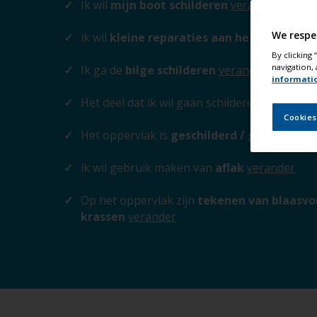
Ik wil
mijn boot schilderen
verander
We respe
ik wil
kleine reparaties aan het oppervlak
By clicking
navigation, 
Ik ga de
bilge schilderen
verander
informati
Het deel dat ik wil gaan schilderen
hout / mu
Cookies
Het oppervlak is
geschilderd / gevernist
v
ik wil gebruik maken van
aflak
verander
Op het oppervlak zijn
tekenen van blaasvor
krassen
verander