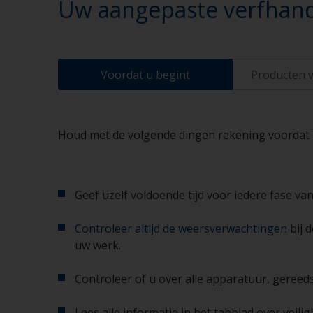
Uw aangepaste verfhand
Voordat u begint
Producten v
Houd met de volgende dingen rekening voordat u 
Geef uzelf voldoende tijd voor iedere fase van
Controleer altijd de weersverwachtingen
bij 
uw werk.
Controleer of u over alle apparatuur, gereed
Lees alle informatie in het tabblad over veil