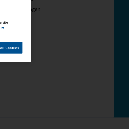
plaag aanbrengen
e site
ore
All Cookies