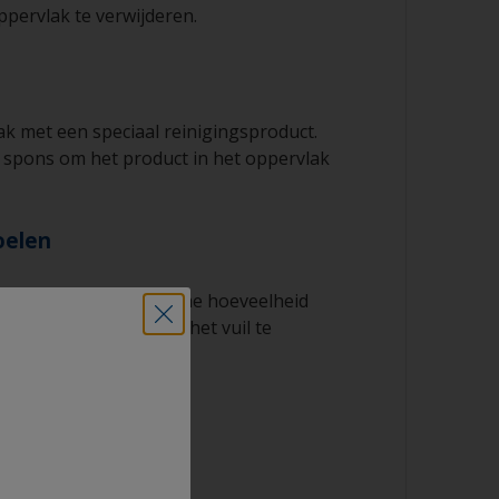
ppervlak te verwijderen.
ak met een speciaal reinigingsproduct.
 spons om het product in het oppervlak
oelen
k grondig met een ruime hoeveelheid
 reinigingsproduct en het vuil te
 drogen.