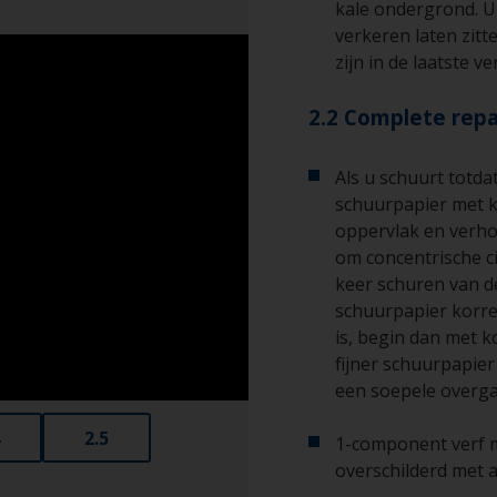
kale ondergrond. U 
verkeren laten zitt
zijn in de laatste v
2.2 Complete repa
Als u schuurt totda
schuurpapier met k
oppervlak en verho
om concentrische ci
keer schuren van d
schuurpapier korre
is, begin dan met k
fijner schuurpapie
een soepele overga
2.5
1-component verf 
overschilderd met 