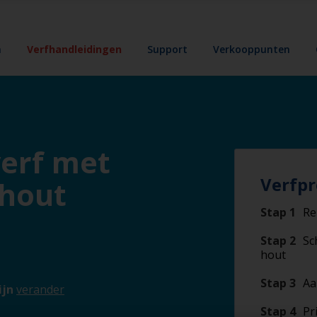
n
Verfhandleidingen
Support
Verkooppunten
verf met
Verfpr
 hout
Stap 1
Re
Stap 2
Sc
hout
Stap 3
Aa
ijn
verander
Stap 4
Pr