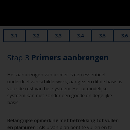
verkregen. Laat dit echter altijd alleen over aan
een professional. Zie erop toe dat deze alleen
grit gebruikt dat geschikt is voor aluminium en
geen grit met koperoxide, want dat leidt tot
ernstige corrosie.
3.1
3.2
3.3
3.4
3.5
3.6
Stap 3
Primers aanbrengen
Het aanbrengen van primer is een essentieel
onderdeel van schilderwerk, aangezien dit de basis is
voor de rest van het systeem. Het uiteindelijke
systeem kan niet zonder een goede en degelijke
basis.
Belangrijke opmerking met betrekking tot vullen
en
plamuren
: Als u van plan bent te vullen en te