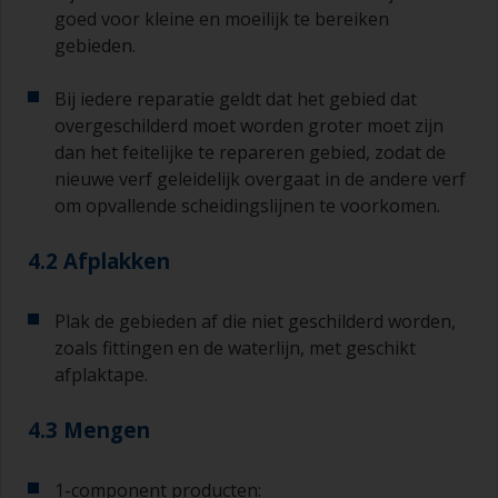
goed voor kleine en moeilijk te bereiken
De kwaliteit van de kwasten voor het
gebieden.
aanbrengen van primer is van minder belang dan
die voor het aanbrengen van grondverf en het
Bij iedere reparatie geldt dat het gebied dat
aflakken.
overgeschilderd moet worden groter moet zijn
dan het feitelijke te repareren gebied, zodat de
U kunt aanzetten tot een minimum beperken
nieuwe verf geleidelijk overgaat in de andere verf
door de kwast onder een hoek van 45° ten
opzichte van het oppervlak te houden.
om opvallende scheidingslijnen te voorkomen.
Voor het schoonmaken van kwasten doet u wat
4.2 Afplakken
verdunner in een geschikte bak of pot, zodat u
deze kunt reinigen als de haren aan elkaar
beginnen te kleven vanwege droging of
Plak de gebieden af die niet geschilderd worden,
verdikking van de verf.
zoals fittingen en de waterlijn, met geschikt
afplaktape.
Andere nuttige tips:
4.3 Mengen
Als u zakkers ziet ontstaan bij het aanbrengen
van de verf, dan is de verf te dun of u brengt te
veel aan.
1-component producten: