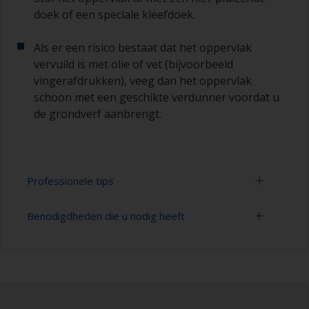
doek of een speciale kleefdoek.
Als er een risico bestaat dat het oppervlak
vervuild is met olie of vet (bijvoorbeeld
vingerafdrukken), veeg dan het oppervlak
schoon met een geschikte verdunner voordat u
de grondverf aanbrengt.
Professionele tips
Benodigdheden die u nodig heeft
Schilderen met een
verf
roller:
U kunt snel grote gebieden schilderen met een
Schuurpapier 120-180, 320-400 korrelgrootte
verfroller.
(verschillende stappen voor applicatie van
primer)
Voor de meeste toepassingen is een verfroller
van vilt of mohair met 5-6 mm vacht geschikt.