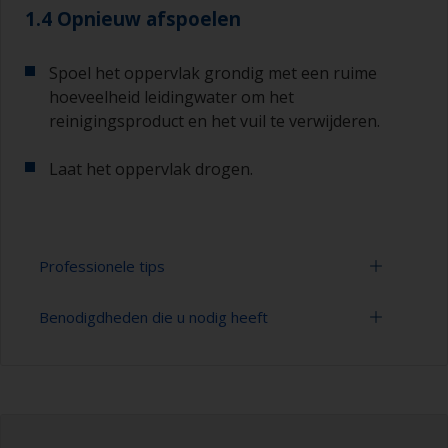
1.4 Opnieuw afspoelen
Spoel het oppervlak grondig met een ruime
hoeveelheid leidingwater om het
reinigingsproduct en het vuil te verwijderen.
Laat het oppervlak drogen.
Professionele tips
Benodigdheden die u nodig heeft
U kunt zien of het oppervlak goed is ontvet door
te controleren of het water bij het spoelen over
het oppervlak wordt verspreid. Kleine druppeltjes
Emmer
water zijn een aanwijzing dat het oppervlak niet
volledig is ontvet. Als dit het geval is, moet u het
Hogedrukreiniger
reinigingsproces herhalen.