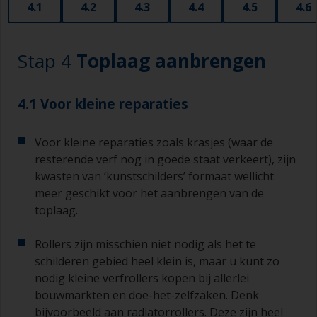
wind, zonlicht of de lucht een vel op de verf
4.1
4.2
4.3
4.4
4.5
4.6
ontstaat tijdens het gebruik.
Als het te schilderen gebied heel klein is, kunt u
Stap 4
Toplaag aanbrengen
kleine verfrollers gebruiken die verkrijgbaar zijn
bij allerlei bouwmarkten en doe-het-zelfzaken.
Denk bijvoorbeeld aan radiatorrollers, die zijn
4.1 Voor kleine reparaties
heel goed voor kleine en moeilijk te bereiken
gebieden.
Voor kleine reparaties zoals krasjes (waar de
Schilderen met een kwast:
resterende verf nog in goede staat verkeert), zijn
kwasten van ‘kunstschilders’ formaat wellicht
De kwasten moeten een middelgrote tot grote
meer geschikt voor het aanbrengen van de
breedte hebben, 75 – 150 mm en lange flexibele
haren
toplaag.
Een kleinere kwast wordt gebruikt voor het
Rollers zijn misschien niet nodig als het te
schilderen van moeilijk te bereiken gebieden.
schilderen gebied heel klein is, maar u kunt zo
nodig kleine verfrollers kopen bij allerlei
Was uw kwasten met het juiste oplosmiddel en
bouwmarkten en doe-het-zelfzaken. Denk
laat ze grondig drogen voordat u deze gebruikt,
bijvoorbeeld aan radiatorrollers. Deze zijn heel
om vervuiling te voorkomen.