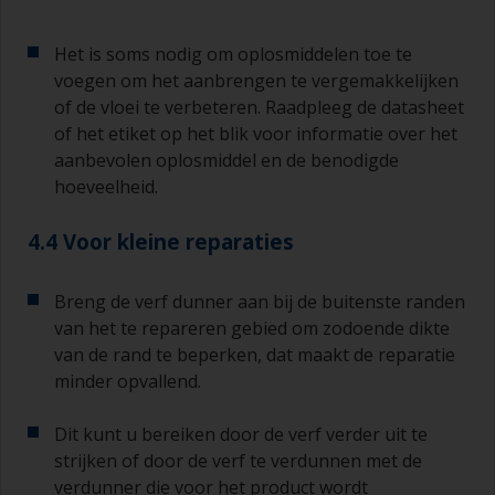
belang bij primers op basis van epoxyhars. Als u
deze intervaltijd mist, moet u de primer schuren
Het is soms nodig om oplosmiddelen toe te
of een nieuwe laag aanbrengen en ervoor
voegen om het aanbrengen te vergemakkelijken
zorgen dat u de overschildertijd niet opnieuw
of de vloei te verbeteren. Raadpleeg de datasheet
overschrijdt.
of het etiket op het blik voor informatie over het
Als er bij een van de lagen die u aanbrengt
aanbevolen oplosmiddel en de benodigde
lopers of zakkers ontstaat (of als de lagen vuil
hoeveelheid.
blijken te bevatten), moeten deze weggeschuurd
worden met schuurpapier korrelgrofte P120-220.
4.4 Voor kleine reparaties
Begin met schuurpapier korrelgrofte P220 en als
dit steeds verstopt raakt, ga dan over op papier
met korrelgrofte P120. Als u groffer
Breng de verf dunner aan bij de buitenste randen
schuurpapier gebruikt, dan loopt u het risico dat
van het te repareren gebied om zodoende dikte
u te veel product verwijdert en/of te ver
van de rand te beperken, dat maakt de reparatie
doorschuurt en de ondergrond bloot komt te
minder opvallend.
liggen.
Dit kunt u bereiken door de verf verder uit te
strijken of door de verf te verdunnen met de
verdunner die voor het product wordt