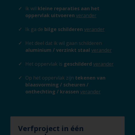
ik wil
kleine reparaties aan het
oppervlak uitvoeren
verander
Ik ga de
bilge schilderen
verander
Het deel dat ik wil gaan schilderen
aluminium / verzinkt staal
verander
Het oppervlak is
geschilderd
verander
Op het oppervlak zijn
tekenen van
blaasvorming / scheuren /
onthechting / krassen
verander
Verfproject in één