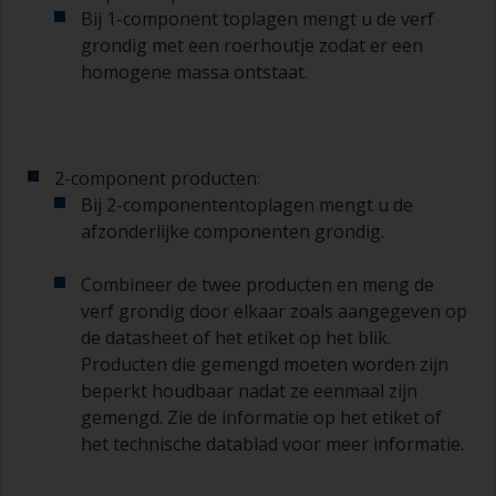
Bij 1-component toplagen mengt u de verf
Gebruik verf niet rechtstreeks uit het blik, want
grondig met een roerhoutje zodat er een
daarmee kunt u vuil overhevelen en kan verf
vroegtijdig verouderen als gevolg van
homogene massa ontstaat.
verdamping van het oplosmiddel. Giet de
hoeveelheid die u in 30 minuten denkt te
gebruiken in een aparte verfrolbak of
mengbeker.
2-component producten:
Bij 2-componententoplagen mengt u de
Oude jampotjes of schone droge blikken kunnen
afzonderlijke componenten grondig.
nuttig zijn voor het mengen van de verf. Ook zijn
metalen maatlepels van verschillende grootte
ideaal voor het afmeten van kleine
Combineer de twee producten en meng de
hoeveelheden verf en verhardingsmiddel voor de
verf grondig door elkaar zoals aangegeven op
kleinere klussen.
de datasheet of het etiket op het blik.
Producten die gemengd moeten worden zijn
Als u primers aanbrengt met antifouling
beperkt houdbaar nadat ze eenmaal zijn
(aangroeiwerende verf), moet u ervoor zorgen
gemengd. Zie de informatie op het etiket of
dat de tijd tussen het einde van het aanbrengen
van de epoxy primer en de eerste laag
het technische datablad voor meer informatie.
antifouling niet langer is dan vermeld op de
datasheet of het etiket. Dit is met name van