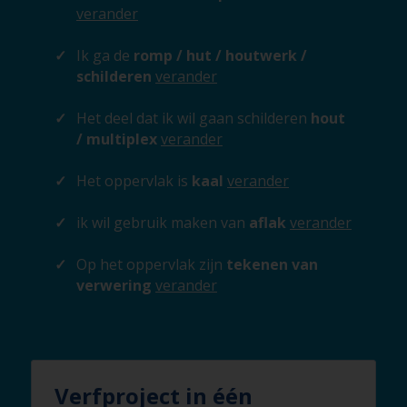
verander
Ik ga de
romp / hut / houtwerk /
schilderen
verander
Het deel dat ik wil gaan schilderen
hout
/ multiplex
verander
Het oppervlak is
kaal
verander
ik wil gebruik maken van
aflak
verander
Op het oppervlak zijn
tekenen van
verwering
verander
Verfproject in één