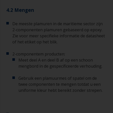
daarmee kunt u vuil overhevelen en kan verf
vroegtijdig verouderen als gevolg van
4.2 Mengen
verdamping van het oplosmiddel. Giet de
hoeveelheid die u in 30 minuten denkt te
gebruiken in een aparte verfrolbak of
De meeste plamuren in de maritieme sector zijn
mengbeker.
2-componenten plamuren gebaseerd op epoxy.
Zie voor meer specifieke informatie de datasheet
Oude jampotjes of schone droge blikken kunnen
of het etiket op het blik.
nuttig zijn voor het mengen van de verf. Ook zijn
metalen maatlepels van verschillende grootte
2-componentem producten:
ideaal voor het afmeten van kleine
Meet deel A en deel B af op een schoon
hoeveelheden verf en verhardingsmiddel voor de
kleinere klussen.
mengbord in de gespecificeerde verhouding.
Als u primers aanbrengt met antifouling
Gebruik een plamuurmes of spatel om de
(aangroeiwerende verf), moet u ervoor zorgen
twee componenten te mengen totdat u een
dat de tijd tussen het einde van het aanbrengen
uniforme kleur hebt bereikt zonder strepen.
van de epoxy primer en de eerste laag
antifouling niet langer is dan vermeld op de
datasheet of het etiket. Dit is met name van
belang bij primers op basis van epoxyhars. Als u
deze intervaltijd mist, moet u de primer schuren