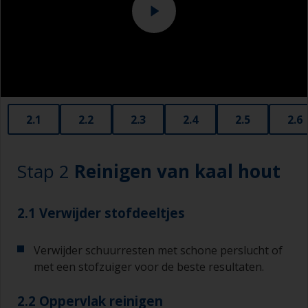
2.1
2.2
2.3
2.4
2.5
2.6
Stap 2
Reinigen van kaal hout
2.1 Verwijder stofdeeltjes
Verwijder schuurresten met schone perslucht of
met een stofzuiger voor de beste resultaten.
2.2 Oppervlak reinigen