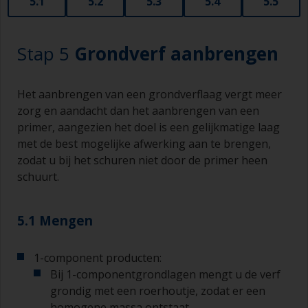
5.1
5.2
5.3
5.4
5.5
voor het aanbrengen en gladstrijken van kleinere
gebieden die gevuld zijn met plamuur.
Bij het schuren van plamuur is het heel
Stap 5
Grondverf aanbrengen
gemakkelijk om per ongeluk de omringende
omgeving te schuren, waardoor deze lagere
gebieden door de eindlaag zichtbaar worden. Ga
Het aanbrengen van een grondverflaag vergt meer
voorzichtig te werk om dit te voorkomen.
zorg en aandacht dan het aanbrengen van een
primer, aangezien het doel is een gelijkmatige laag
met de best mogelijke afwerking aan te brengen,
zodat u bij het schuren niet door de primer heen
schuurt.
5.1 Mengen
1-component producten:
Bij 1-componentgrondlagen mengt u de verf
grondig met een roerhoutje, zodat er een
homogene massa ontstaat.