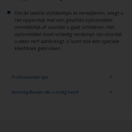
Om de laatste stofdeeltjes te verwijderen, veegt u
het oppervlak met een geschikt oplosmiddel
onmiddellijk af voordat u gaat schilderen. Het
oplosmiddel moet volledig verdampt zijn voordat
u weer verf aanbrengt. U kunt ook een speciale
kleefdoek gebruiken.
Professionele tips
Benodigdheden die u nodig heeft
Hout dat olie of zuur bevat, zoals teak / iroko of
eikenhout moet goed worden ontvet.
Verlengstuk voor schoonmaakgereedschap
De eerste laag verf moet snel worden
aangebracht na het ontvetten voordat de
Spons en/of doeken
natuurlijke olie in het hout weer terugkeert naar
het oppervlak.