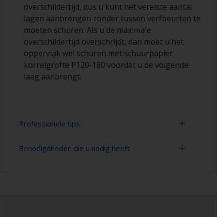
overschildertijd, dus u kunt het vereiste aantal
lagen aanbrengen zonder tussen verfbeurten te
moeten schuren. Als u de maximale
overschildertijd overschrijdt, dan moet u het
oppervlak wel schuren met schuurpapier
korrelgrofte P120-180 voordat u de volgende
laag aanbrengt.
Professionele tips
Benodigdheden die u nodig heeft
Epoxyproducten moeten in de juiste verhouding
worden gemengd. Als u te veel verharder
toevoegt, blijft er een kleverige laag op het
Nitryl handschoenen
oppervlak achter die niet geschikt is om
overgeschilderd te worden. Als u te weinig
Handschoenen
verharder toevoegt, dan wordt de plamuur
zwakker en kan het later gaan afbrokkelen.