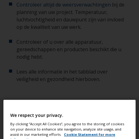
Controleer altijd de weersverwachtingen
bij de
planning van uw project. Temperatuur,
luchtvochtigheid en dauwpunt zijn van invloed
op de kwaliteit van uw werk.
Controleer of u over alle apparatuur,
gereedschappen en producten beschikt die u
nodig hebt.
Lees alle informatie in het tabblad over
veiligheid en gezondheid hierboven.
We respect your privacy.
By clicking “Accept All Cookies”, you agree to the storing of cookies
on your device to enhance site navigation, analyze site usage, and
assist in our marketing efforts.
Cookie Statement for more