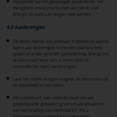
Verspreidt het het gemengde productover het
of een nieuwe laag aanbrengen en ervoor
mengbord om te voorkomen dat het te snel
zorgen dat u de overschildertijd niet opnieuw
droogt, zo kunt u er langer mee werken.
overschrijdt.
4.3 Aanbrengen
Als er bij een van de lagen die u aanbrengt
lopers of zakkers ontstaat (of als de lagen vuil
blijken te bevatten), moeten deze weggeschuurd
De beste manier om plamuur in gladde en dunne
worden met schuurpapier korrelgrofte P120-220.
lagen aan te brengen is met een plamuurmes,
Begin met schuurpapier korrelgrofte P220 en als
spatel of ander geschikt gereedschap. Breng niet
dit steeds verstopt raakt, ga dan over op papier
te veel in een keer aan. U moet wellicht
met korrelgrofte P120. Als u groffer
schuurpapier gebruikt, dan loopt u het risico dat
verschillende lagen aanbrengen.
u te veel product verwijdert en/of te ver
doorschuurt en de ondergrond bloot komt te
Laat het middel drogen volgens de instructies op
liggen.
de datasheet of het etiket.
Als u plamuurt, dan moet de rand van alle
geplamuurde gebieden goed schuin aflopen in
een verhouding van minimaal 6:1. Als u
bijvoorbeeld een diepte van 5 mm moet