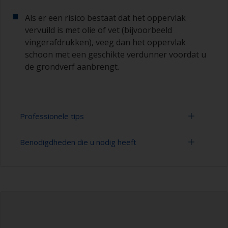
Als er een risico bestaat dat het oppervlak
vervuild is met olie of vet (bijvoorbeeld
vingerafdrukken), veeg dan het oppervlak
schoon met een geschikte verdunner voordat u
de grondverf aanbrengt.
Professionele tips
Benodigdheden die u nodig heeft
Schilderen met een
verf
roller:
U kunt snel grote gebieden schilderen met een
Schuurpapier 120-180, 320-400 korrelgrootte
verfroller.
(verschillende stappen voor applicatie van
primer)
Voor de meeste toepassingen is een verfroller
van vilt of mohair met 5-6 mm vacht geschikt.
Verfbak
Voordat u deze gebruikt, wikkelt u afplaktape
rondom een nieuwe verfroller en trek dit dan