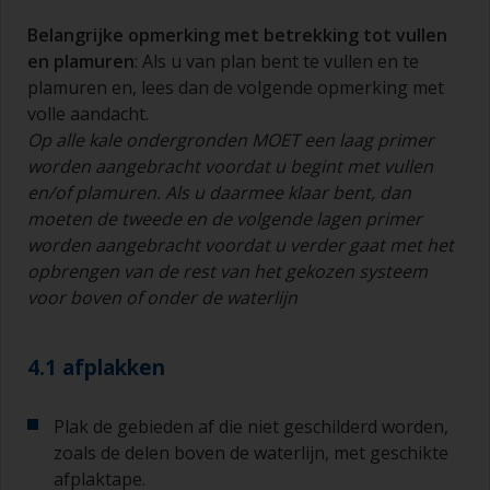
aanbrengen van primer is van minder belang dan
Belangrijke opmerking met betrekking tot vullen
die voor het aanbrengen van grondverf en het
en plamuren
: Als u van plan bent te vullen en te
aflakken.
plamuren en, lees dan de volgende opmerking met
volle aandacht.
U kunt aanzetten tot een minimum beperken
door de kwast onder een hoek van 45° ten
Op alle kale ondergronden MOET een laag primer
opzichte van het oppervlak te houden.
worden aangebracht voordat u begint met
vullen
en/of
plamuren. Als u daarmee klaar bent, dan
Voor het schoonmaken van kwasten doet u wat
moeten de tweede en de volgende lagen primer
verdunner in een geschikte bak of pot, zodat u
worden aangebracht voordat u verder gaat met het
deze kunt reinigen als de haren aan elkaar
opbrengen van de rest van het gekozen systeem
beginnen te kleven vanwege droging of
voor boven of onder de waterlijn
verdikking van de verf.
Andere nuttige tips:
4.1 afplakken
Als u zakkers ziet ontstaan bij het aanbrengen
van de verf, dan is de verf te dun of u brengt te
Plak de gebieden af die niet geschilderd worden,
veel aan.
zoals de delen boven de waterlijn, met geschikte
Gebruik verf niet rechtstreeks uit het blik, want
afplaktape.