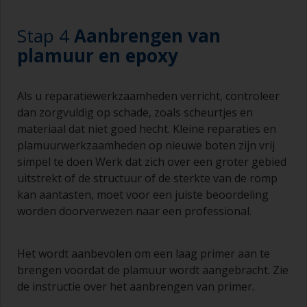
Als het te schilderen gebied heel klein is, kunt u
Stap 4
Aanbrengen van
kleine verfrollers gebruiken die verkrijgbaar zijn
plamuur en epoxy
bij allerlei bouwmarkten en doe-het-zelfzaken.
Denk bijvoorbeeld aan radiatorrollers, die zijn
heel goed voor kleine en moeilijk te bereiken
Als u reparatiewerkzaamheden verricht, controleer
gebieden.
dan zorgvuldig op schade, zoals scheurtjes en
Schilderen met een kwast:
materiaal dat niet goed hecht. Kleine reparaties en
plamuurwerkzaamheden op nieuwe boten zijn vrij
De kwasten moeten een middelgrote tot grote
simpel te doen Werk dat zich over een groter gebied
breedte hebben, 75 – 150 mm en lange flexibele
uitstrekt of de structuur of de sterkte van de romp
haren
kan aantasten, moet voor een juiste beoordeling
Een kleinere kwast wordt gebruikt voor het
worden doorverwezen naar een professional.
schilderen van moeilijk te bereiken gebieden.
Was uw kwasten met het juiste oplosmiddel en
Het wordt aanbevolen om een laag primer aan te
laat ze grondig drogen voordat u deze gebruikt,
brengen voordat de plamuur wordt aangebracht. Zie
om vervuiling te voorkomen.
de instructie over het aanbrengen van primer.
De kwaliteit van de kwasten voor het