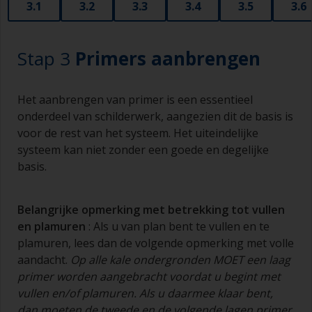
3.1
3.2
3.3
3.4
3.5
3.6
Stap 3
Primers aanbrengen
Het aanbrengen van primer is een essentieel
onderdeel van schilderwerk, aangezien dit de basis is
voor de rest van het systeem. Het uiteindelijke
systeem kan niet zonder een goede en degelijke
basis.
Belangrijke opmerking met betrekking tot vullen
en
plamuren
: Als u van plan bent te vullen en te
plamuren, lees dan de volgende opmerking met volle
aandacht.
Op alle kale ondergronden MOET een laag
primer worden aangebracht voordat u begint met
vullen en/of
plamuren
. Als u daarmee klaar bent,
dan moeten de tweede en de volgende lagen primer