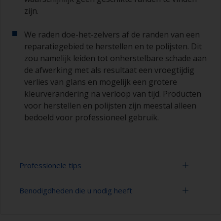
zijn.
We raden doe-het-zelvers af de randen van een
reparatiegebied te herstellen en te polijsten. Dit
zou namelijk leiden tot onherstelbare schade aan
de afwerking met als resultaat een vroegtijdig
verlies van glans en mogelijk een grotere
kleurverandering na verloop van tijd. Producten
voor herstellen en polijsten zijn meestal alleen
bedoeld voor professioneel gebruik.
Professionele tips
Benodigdheden die u nodig heeft
Schilderen met een verfroller:
U kunt snel grote gebieden schilderen met een
Schuurpapier 320-400 korrelgrootte