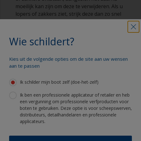
moeilijk kan zijn om deze te verwijderen. Als u
lopers of zakkers ziet, strijk deze dan zo snel
mogelijk weg.
3.4 Overschilderen
Wie schildert?
Bij de meeste producten moet u meer dan één
Kies uit de volgende opties om de site aan uw wensen
laag aanbrengen volgens de instructies op de
aan te passen
datasheet of het etiket op het blik.
Ik schilder mijn boot zelf (doe-het-zelf)
Als er geplamuurd moet worden, dan moet u dit
doen nadat de eerste laag primer is aangebracht.
Ik ben een professionele applicateur of retailer en heb
een vergunning om professionele verfproducten voor
Als extra lagen nodig zijn, volg dan de aanbevolen
boten te gebruiken. Deze optie is voor scheepswerven,
overschildertijden, zoals vermeld op de datasheet
distributeurs, detailhandelaren en professionele
applicateurs.
of het etiket op het blik.
De meeste primers kennen een langere