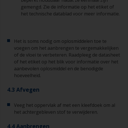
beginnen te kleven vanwege droging of
gemengd. Zie de informatie op het etiket of
verdikking van de verf.
het technische datablad voor meer informatie.
Andere nuttige tips:
Als u zakkers ziet ontstaan bij het aanbrengen
van de verf, dan is de verf te dun of u brengt te
Het is soms nodig om oplosmiddelen toe te
veel aan.
voegen om het aanbrengen te vergemakkelijken
of de vloei te verbeteren. Raadpleeg de datasheet
Gebruik verf niet rechtstreeks uit het blik, want
of het etiket op het blik voor informatie over het
daarmee kunt u vuil overhevelen en kan verf
aanbevolen oplosmiddel en de benodigde
vroegtijdig verouderen als gevolg van
hoeveelheid.
verdamping van het oplosmiddel. Giet de
hoeveelheid die u in 30 minuten denkt te
gebruiken in een aparte verfrolbak of
4.3 Afvegen
mengbeker.
Veeg het oppervlak af met een kleefdoek om al
Oude jampotjes of schone droge blikken kunnen
het achtergebleven stof te verwijderen.
nuttig zijn voor het mengen van de verf. Ook zijn
metalen maatlepels van verschillende grootte
ideaal voor het afmeten van kleine
4.4 Aanbrengen