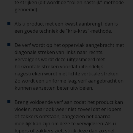
te strijken (dit wordt de “rol en nastrijk”-methode
schuurpapier gebruikt, dan loopt u het risico dat
genoemd).
u te veel product verwijdert en/of te ver
doorschuurt en de ondergrond bloot komt te
Als u product met een kwast aanbrengt, dan is
liggen.
een goede techniek de “kris-kras”-methode.
De verf wordt op het oppervlak aangebracht met
diagonale streken van links naar rechts.
Vervolgens wordt deze uitgesmeerd met
horizontale streken voordat uiteindelijk
nagestreken wordt met lichte verticale streken.
Zo wordt een uniforme laag verf aangebracht en
kunnen aanzetten beter uitvloeien.
Breng voldoende verf aan zodat het product kan
vloeien, maar ook weer niet zoveel dat er lopers
of zakkers ontstaan, aangezien het daarna
moeilijk kan zijn om deze te verwijderen. Als u
lopers of zakkers ziet, strijk deze dan zo snel