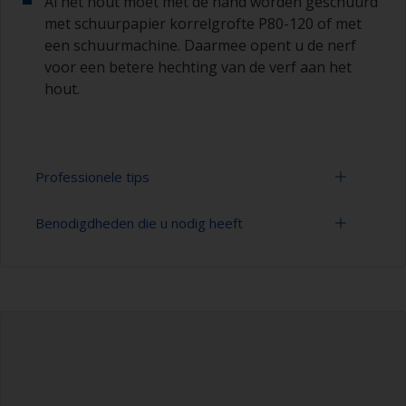
Al het hout moet met de hand worden geschuurd
met schuurpapier korrelgrofte P80-120 of met
een schuurmachine. Daarmee opent u de nerf
voor een betere hechting van de verf aan het
hout.
Professionele tips
Benodigdheden die u nodig heeft
Schuur altijd in de richting van de nerf, omdat er
anders krassen kunnen ontstaan die zichtbaar
zullen zijn in de afwerking.
Nitryl handschoenen
Voorkom dat schuursporen zichtbaar zijn in de
Stofmasker
laatste verflaag door met grof schuurpapier te
beginnen en dan over te gaan op fijner
Schuurpapier 80-180 korrelgrootte (verschillende
schuurpapier. Maak het verschil in korrelgrootte
stappen voor oppervlaktevoorbehandeling)
niet groter dan 100. Dit is vooral van belang bij
het gebruik van donkere verf, aangezien de