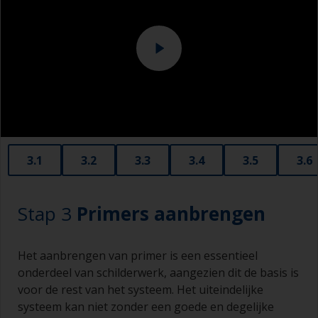
voorkomen dat het vuil weer op het oppervlak
wordt teruggebracht.
3.1
3.2
3.3
3.4
3.5
3.6
Stap 3
Primers aanbrengen
Het aanbrengen van primer is een essentieel
onderdeel van schilderwerk, aangezien dit de basis is
voor de rest van het systeem. Het uiteindelijke
systeem kan niet zonder een goede en degelijke