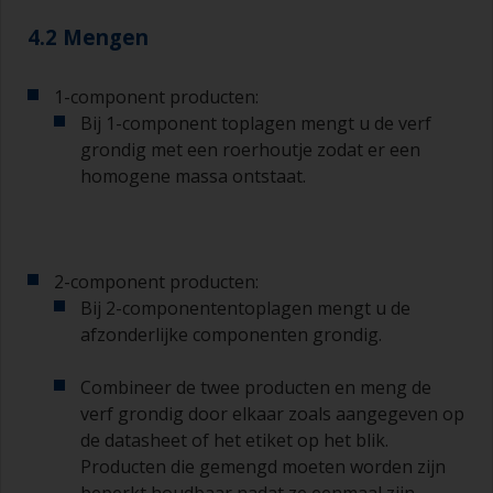
breedte hebben, 75 – 150 mm en lange flexibele
haren
4.2 Mengen
Een kleinere kwast wordt gebruikt voor het
1-component producten:
schilderen van moeilijk te bereiken gebieden.
Bij 1-component toplagen mengt u de verf
Was uw kwasten met het juiste oplosmiddel en
grondig met een roerhoutje zodat er een
laat ze grondig drogen voordat u deze gebruikt,
homogene massa ontstaat.
om vervuiling te voorkomen.
De kwaliteit van de kwasten voor het
aanbrengen van primer is van minder belang dan
2-component producten:
die voor het aanbrengen van grondverf en het
Bij 2-componententoplagen mengt u de
aflakken.
afzonderlijke componenten grondig.
U kunt aanzetten tot een minimum beperken
door de kwast onder een hoek van 45° ten
Combineer de twee producten en meng de
opzichte van het oppervlak te houden.
verf grondig door elkaar zoals aangegeven op
de datasheet of het etiket op het blik.
Voor het schoonmaken van kwasten doet u wat
Producten die gemengd moeten worden zijn
verdunner in een geschikte bak of pot, zodat u
beperkt houdbaar nadat ze eenmaal zijn
deze kunt reinigen als de haren aan elkaar