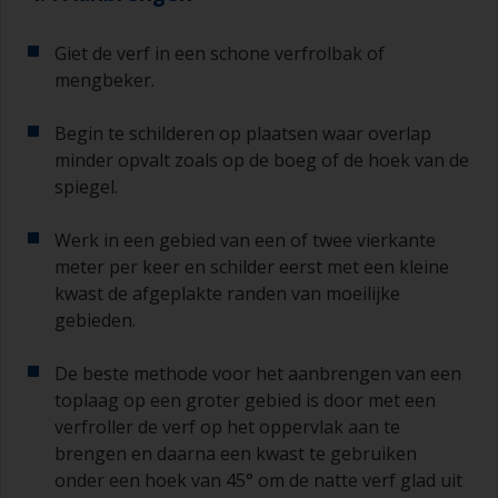
hoeveelheden verf en verhardingsmiddel voor de
kleinere klussen.
Giet de verf in een schone verfrolbak of
Als u primers aanbrengt met antifouling
mengbeker.
(aangroeiwerende verf), moet u ervoor zorgen
dat de tijd tussen het einde van het aanbrengen
Begin te schilderen op plaatsen waar overlap
van de epoxy primer en de eerste laag
minder opvalt zoals op de boeg of de hoek van de
antifouling niet langer is dan vermeld op de
spiegel.
datasheet of het etiket. Dit is met name van
belang bij primers op basis van epoxyhars. Als u
Werk in een gebied van een of twee vierkante
deze intervaltijd mist, moet u de primer schuren
of een nieuwe laag aanbrengen en ervoor
meter per keer en schilder eerst met een kleine
zorgen dat u de overschildertijd niet opnieuw
kwast de afgeplakte randen van moeilijke
overschrijdt.
gebieden.
Als er bij een van de lagen die u aanbrengt
De beste methode voor het aanbrengen van een
lopers of zakkers ontstaat (of als de lagen vuil
toplaag op een groter gebied is door met een
blijken te bevatten), moeten deze weggeschuurd
verfroller de verf op het oppervlak aan te
worden met schuurpapier korrelgrofte P120-220.
Begin met schuurpapier korrelgrofte P220 en als
brengen en daarna een kwast te gebruiken
dit steeds verstopt raakt, ga dan over op papier
onder een hoek van 45° om de natte verf glad uit
met korrelgrofte P120. Als u groffer