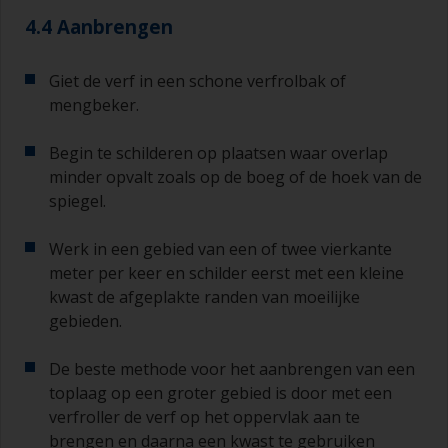
ideaal voor het afmeten van kleine
4.4 Aanbrengen
hoeveelheden verf en verhardingsmiddel voor de
kleinere klussen.
Giet de verf in een schone verfrolbak of
Als u primers aanbrengt met antifouling
mengbeker.
(aangroeiwerende verf), moet u ervoor zorgen
dat de tijd tussen het einde van het aanbrengen
Begin te schilderen op plaatsen waar overlap
van de epoxy primer en de eerste laag
minder opvalt zoals op de boeg of de hoek van de
antifouling niet langer is dan vermeld op de
spiegel.
datasheet of het etiket. Dit is met name van
belang bij primers op basis van epoxyhars. Als u
Werk in een gebied van een of twee vierkante
deze intervaltijd mist, moet u de primer schuren
of een nieuwe laag aanbrengen en ervoor
meter per keer en schilder eerst met een kleine
zorgen dat u de overschildertijd niet opnieuw
kwast de afgeplakte randen van moeilijke
overschrijdt.
gebieden.
Als er bij een van de lagen die u aanbrengt
De beste methode voor het aanbrengen van een
lopers of zakkers ontstaat (of als de lagen vuil
toplaag op een groter gebied is door met een
blijken te bevatten), moeten deze weggeschuurd
verfroller de verf op het oppervlak aan te
worden met schuurpapier korrelgrofte P120-220.
Begin met schuurpapier korrelgrofte P220 en als
brengen en daarna een kwast te gebruiken