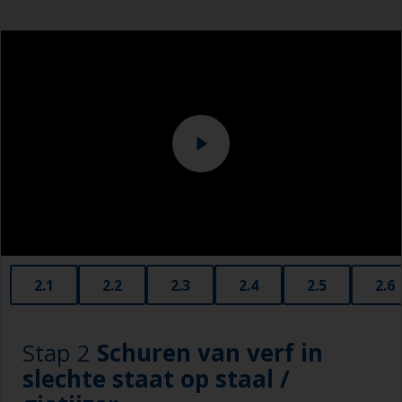
Overalls
2.1
2.2
2.3
2.4
2.5
2.6
Stap 2
Schuren van verf in
slechte staat op staal /