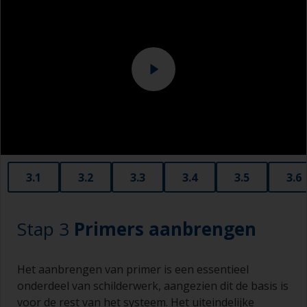
zijn.
Overalls
Ga voorzichtig te werk, zodat u niet over
Schuurmachine en/of geschikte schuurblokken
afdichtingen rondom de ramen of fittingen
schuurt, aangezien het materiaal van de
afdichting kan los komen en het oppervlak kan
vervuilen. Dek deze oppervlakken af met
afplaktape voordat u gaat schuren.
Stralen met grit verdient de voorkeur om kaal
staal voor te bereiden. Straal met grit tot norm
Sa 2½ tot een vrijwel wit metalen oppervlak. Dit
3.1
3.2
3.3
3.4
3.5
3.6
dient te gebeuren door een professional.
Stap 3
Primers aanbrengen
Het aanbrengen van primer is een essentieel
onderdeel van schilderwerk, aangezien dit de basis is
voor de rest van het systeem. Het uiteindelijke