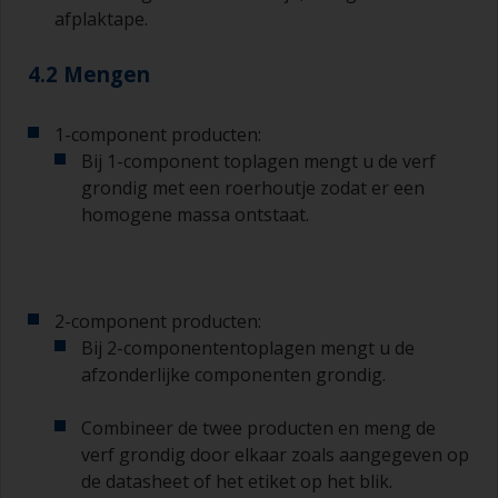
afplaktape.
De kwasten moeten een middelgrote tot grote
breedte hebben, 75 – 150 mm en lange flexibele
haren
4.2 Mengen
Een kleinere kwast wordt gebruikt voor het
1-component producten:
schilderen van moeilijk te bereiken gebieden.
Bij 1-component toplagen mengt u de verf
Was uw kwasten met het juiste oplosmiddel en
grondig met een roerhoutje zodat er een
laat ze grondig drogen voordat u deze gebruikt,
homogene massa ontstaat.
om vervuiling te voorkomen.
De kwaliteit van de kwasten voor het
aanbrengen van primer is van minder belang dan
2-component producten:
die voor het aanbrengen van grondverf en het
Bij 2-componententoplagen mengt u de
aflakken.
afzonderlijke componenten grondig.
U kunt aanzetten tot een minimum beperken
door de kwast onder een hoek van 45° ten
Combineer de twee producten en meng de
opzichte van het oppervlak te houden.
verf grondig door elkaar zoals aangegeven op
de datasheet of het etiket op het blik.
Voor het schoonmaken van kwasten doet u wat