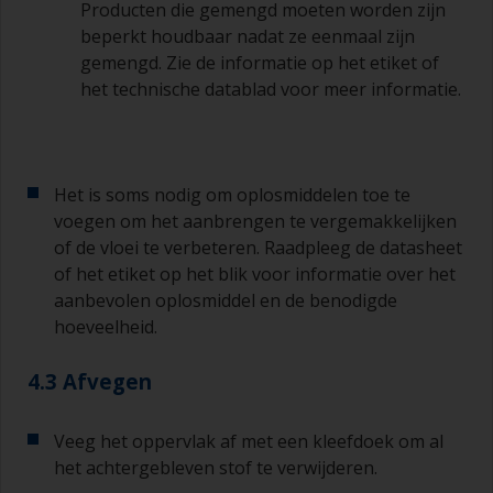
Producten die gemengd moeten worden zijn
verdunner in een geschikte bak of pot, zodat u
beperkt houdbaar nadat ze eenmaal zijn
deze kunt reinigen als de haren aan elkaar
beginnen te kleven vanwege droging of
gemengd. Zie de informatie op het etiket of
verdikking van de verf.
het technische datablad voor meer informatie.
Andere nuttige tips:
Als u zakkers ziet ontstaan bij het aanbrengen
van de verf, dan is de verf te dun of u brengt te
Het is soms nodig om oplosmiddelen toe te
veel aan.
voegen om het aanbrengen te vergemakkelijken
of de vloei te verbeteren. Raadpleeg de datasheet
Gebruik verf niet rechtstreeks uit het blik, want
of het etiket op het blik voor informatie over het
daarmee kunt u vuil overhevelen en kan verf
aanbevolen oplosmiddel en de benodigde
vroegtijdig verouderen als gevolg van
hoeveelheid.
verdamping van het oplosmiddel. Giet de
hoeveelheid die u in 30 minuten denkt te
gebruiken in een aparte verfrolbak of
4.3 Afvegen
mengbeker.
Veeg het oppervlak af met een kleefdoek om al
Oude jampotjes of schone droge blikken kunnen
het achtergebleven stof te verwijderen.
nuttig zijn voor het mengen van de verf. Ook zijn
metalen maatlepels van verschillende grootte