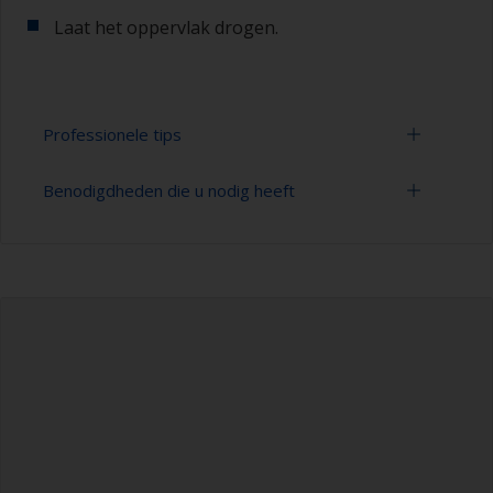
Laat het oppervlak drogen.
Professionele tips
Benodigdheden die u nodig heeft
U kunt zien of het oppervlak goed is ontvet door
te controleren of het water bij het spoelen over
het oppervlak wordt verspreid. Kleine druppeltjes
Emmer
water zijn een aanwijzing dat het oppervlak niet
volledig is ontvet. Als dit het geval is, moet u het
Hogedrukreiniger
reinigingsproces herhalen.
Verlengstuk voor schoonmaakgereedschap
Spons en/of doeken
Nitryl handschoenen
Veiligheidsschoenen