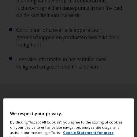
planning van uw project. Temperatuur,
luchtvochtigheid en dauwpunt zijn van invloed
op de kwaliteit van uw werk.
Controleer of u over alle apparatuur,
gereedschappen en producten beschikt die u
nodig hebt.
Lees alle informatie in het tabblad over
veiligheid en gezondheid hierboven.
We respect your privacy.
By clicking “Accept All Cookies”, you agree to the storing of cookies
on your device to enhance site navigation, analyze site usage, and
assist in our marketing efforts.
Cookie Statement for more