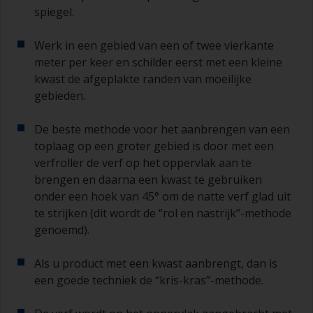
antifouling niet langer is dan vermeld op de
spiegel.
datasheet of het etiket. Dit is met name van
belang bij primers op basis van epoxyhars. Als u
Werk in een gebied van een of twee vierkante
deze intervaltijd mist, moet u de primer schuren
of een nieuwe laag aanbrengen en ervoor
meter per keer en schilder eerst met een kleine
zorgen dat u de overschildertijd niet opnieuw
kwast de afgeplakte randen van moeilijke
overschrijdt.
gebieden.
Als er bij een van de lagen die u aanbrengt
De beste methode voor het aanbrengen van een
lopers of zakkers ontstaat (of als de lagen vuil
toplaag op een groter gebied is door met een
blijken te bevatten), moeten deze weggeschuurd
verfroller de verf op het oppervlak aan te
worden met schuurpapier korrelgrofte P120-220.
Begin met schuurpapier korrelgrofte P220 en als
brengen en daarna een kwast te gebruiken
dit steeds verstopt raakt, ga dan over op papier
onder een hoek van 45° om de natte verf glad uit
met korrelgrofte P120. Als u groffer
te strijken (dit wordt de “rol en nastrijk”-methode
schuurpapier gebruikt, dan loopt u het risico dat
genoemd).
u te veel product verwijdert en/of te ver
doorschuurt en de ondergrond bloot komt te
Als u product met een kwast aanbrengt, dan is
liggen.
een goede techniek de “kris-kras”-methode.