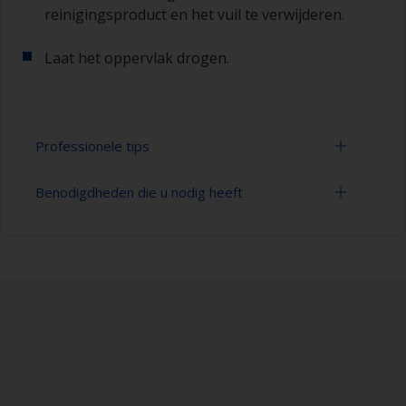
reinigingsproduct en het vuil te verwijderen.
Laat het oppervlak drogen.
Professionele tips
Benodigdheden die u nodig heeft
U kunt zien of het oppervlak goed is ontvet door
te controleren of het water bij het spoelen over
het oppervlak wordt verspreid. Kleine druppeltjes
Emmer
water zijn een aanwijzing dat de romp niet
volledig is ontvet. Als dit het geval is, moet u het
Hogedrukreiniger
reinigingsproces herhalen.
Verlengstuk voor schoonmaakgereedschap
Gebruik alleen geschikte producten voor
reiniging.
Spons en/of doeken
Nitryl handschoenen