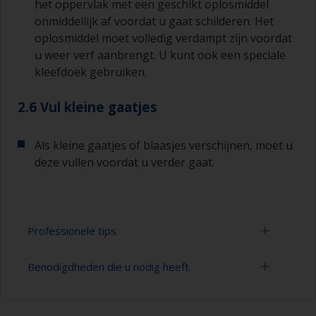
het oppervlak met een geschikt oplosmiddel
onmiddellijk af voordat u gaat schilderen. Het
oplosmiddel moet volledig verdampt zijn voordat
u weer verf aanbrengt. U kunt ook een speciale
kleefdoek gebruiken.
2.6 Vul kleine gaatjes
Als kleine gaatjes of blaasjes verschijnen, moet u
deze vullen voordat u verder gaat.
Professionele tips
Benodigdheden die u nodig heeft
Voorkom dat schuursporen zichtbaar zijn in de
laatste verflaag, door met het groffe
schuurpapier te beginnen en dan over te gaan
Schuurpapier 120-280 korrelgrootte