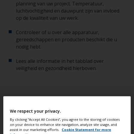
planning van uw project. Temperatuur,
luchtvochtigheid en dauwpunt zijn van invloed
op de kwaliteit van uw werk.
Controleer of u over alle apparatuur,
gereedschappen en producten beschikt die u
nodig hebt.
Lees alle informatie in het tabblad over
veiligheid en gezondheid hierboven.
We respect your privacy.
By clicking “Accept All Cookies”, you agree to the storing of cookies
on your device to enhance site navigation, analyze site usage, and
assist in our marketing efforts.
Cookie Statement for more