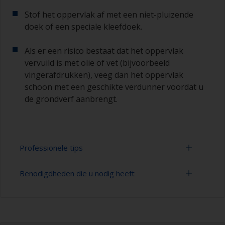
Stof het oppervlak af met een niet-pluizende
doek of een speciale kleefdoek.
Als er een risico bestaat dat het oppervlak
vervuild is met olie of vet (bijvoorbeeld
vingerafdrukken), veeg dan het oppervlak
schoon met een geschikte verdunner voordat u
de grondverf aanbrengt.
Professionele tips
Benodigdheden die u nodig heeft
Schilderen met een
verf
roller:
U kunt snel grote gebieden schilderen met een
Schuurpapier 120-180, 320-400 korrelgrootte
verfroller.
(verschillende stappen voor applicatie van
primer)