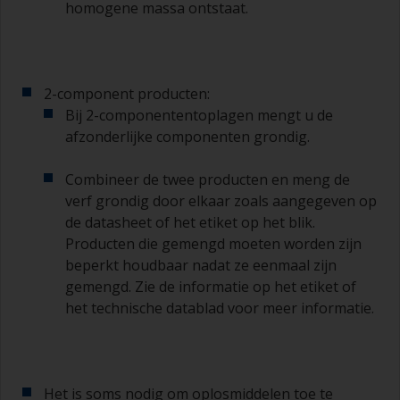
laat ze grondig drogen voordat u deze gebruikt,
homogene massa ontstaat.
om vervuiling te voorkomen.
De kwaliteit van de kwasten voor het
aanbrengen van primer is van minder belang dan
2-component producten:
die voor het aanbrengen van grondverf en het
Bij 2-componententoplagen mengt u de
aflakken.
afzonderlijke componenten grondig.
U kunt aanzetten tot een minimum beperken
door de kwast onder een hoek van 45° ten
Combineer de twee producten en meng de
opzichte van het oppervlak te houden.
verf grondig door elkaar zoals aangegeven op
de datasheet of het etiket op het blik.
Voor het schoonmaken van kwasten doet u wat
Producten die gemengd moeten worden zijn
verdunner in een geschikte bak of pot, zodat u
beperkt houdbaar nadat ze eenmaal zijn
deze kunt reinigen als de haren aan elkaar
beginnen te kleven vanwege droging of
gemengd. Zie de informatie op het etiket of
verdikking van de verf.
het technische datablad voor meer informatie.
Andere nuttige tips:
Als u zakkers ziet ontstaan bij het aanbrengen
van de verf, dan is de verf te dun of u brengt te
Het is soms nodig om oplosmiddelen toe te