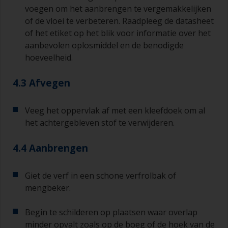
veel aan.
voegen om het aanbrengen te vergemakkelijken
of de vloei te verbeteren. Raadpleeg de datasheet
Gebruik verf niet rechtstreeks uit het blik, want
of het etiket op het blik voor informatie over het
daarmee kunt u vuil overhevelen en kan verf
aanbevolen oplosmiddel en de benodigde
vroegtijdig verouderen als gevolg van
hoeveelheid.
verdamping van het oplosmiddel. Giet de
hoeveelheid die u in 30 minuten denkt te
gebruiken in een aparte verfrolbak of
4.3 Afvegen
mengbeker.
Veeg het oppervlak af met een kleefdoek om al
Oude jampotjes of schone droge blikken kunnen
het achtergebleven stof te verwijderen.
nuttig zijn voor het mengen van de verf. Ook zijn
metalen maatlepels van verschillende grootte
ideaal voor het afmeten van kleine
4.4 Aanbrengen
hoeveelheden verf en verhardingsmiddel voor de
kleinere klussen.
Giet de verf in een schone verfrolbak of
Als u primers aanbrengt met antifouling
mengbeker.
(aangroeiwerende verf), moet u ervoor zorgen
dat de tijd tussen het einde van het aanbrengen
Begin te schilderen op plaatsen waar overlap
van de epoxy primer en de eerste laag
minder opvalt zoals op de boeg of de hoek van de