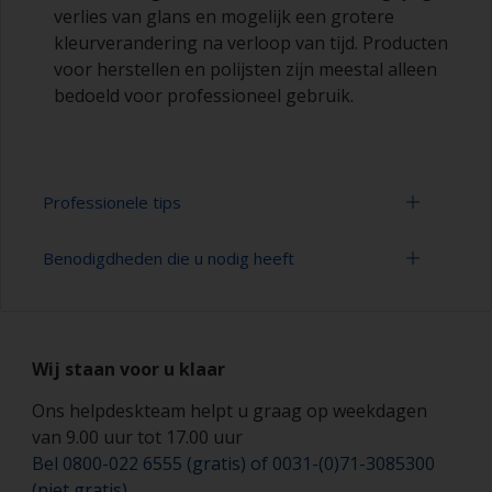
verlies van glans en mogelijk een grotere
kleurverandering na verloop van tijd. Producten
voor herstellen en polijsten zijn meestal alleen
bedoeld voor professioneel gebruik.
Professionele tips
Benodigdheden die u nodig heeft
Schilderen met een verfroller:
U kunt snel grote gebieden schilderen met een
Schuurpapier 320-400 korrelgrootte
verfroller
(verschillende stappen voor applicatie van aflak)
Wij staan voor u klaar
De verfrollers moeten gemaakt zijn van schuim
Verfbak
met een gesloten celstructuur van een hoge
Ons helpdeskteam helpt u graag op weekdagen
dichtheid om de vorming van belletjes die
van 9.00 uur tot 17.00 uur
Verfrollers (geschikte soorten en grootten)
kunnen ontstaan bij het gebruik van verfrollers
Bel 0800-022 6555 (gratis) of 0031-(0)71-3085300
gemaakt van mohair of van schuim met grote
Schilderskwasten (geschikte soorten en
(niet gratis)
cellen tot een minimum te beperken.