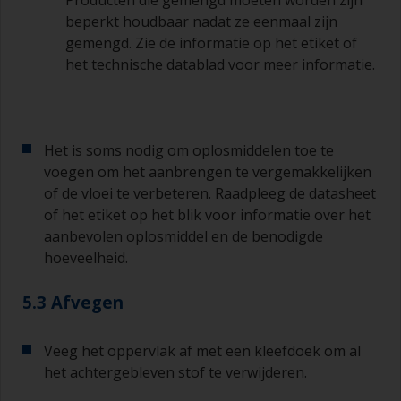
veel aan.
beperkt houdbaar nadat ze eenmaal zijn
gemengd. Zie de informatie op het etiket of
Gebruik geen verf rechtstreeks uit het blik, want
het technische datablad voor meer informatie.
daarmee kunt u vuil overhevelen en kan verf
vroegtijdig verouderen als gevolg van
verdamping van het oplosmiddel. Giet de
hoeveelheid die u in 30 minuten denkt te
gebruiken in een apart bakje of mengbeker.
Het is soms nodig om oplosmiddelen toe te
voegen om het aanbrengen te vergemakkelijken
Oude jampotjes of schone droge blikken kunnen
of de vloei te verbeteren. Raadpleeg de datasheet
nuttig zijn voor het mengen van de verf. Ook zijn
of het etiket op het blik voor informatie over het
metalen maatlepels van verschillende grootte
aanbevolen oplosmiddel en de benodigde
ideaal voor het afmeten van kleine
hoeveelheid.
hoeveelheden verf en verhardingsmiddel voor de
kleinere klussen.
5.3 Afvegen
Als er bij een van de verflagen die u aanbrengt
lopers of zakkers ontstaan (of als de verflagen
Veeg het oppervlak af met een kleefdoek om al
vuil blijken te bevatten), moeten deze
het achtergebleven stof te verwijderen.
weggeschuurd worden met schuurpapier met
een korrelgrofte P120-220. Begin met