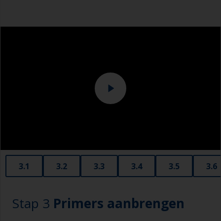
verfafbijtmiddel (geschikt voor gelcoat) alleen
Stofmasker
geschikt voor het verwijderen van 1-component
verf. 2-component producten in slechte staat
Kleefdoek of vezelvrije doeken
moeten weggeschuurd worden.
Overalls
Kale gelcoat moet worden behandeld met
schuurpapier korrelgrofte P180-280.
Schuurmachine en/of geschikte schuurblokken
Ga voorzichtig te werk, zodat u niet over
afdichtingen rondom de ramen of fittingen
schuurt, aangezien het materiaal van de
afdichting kan vrijkomen en het oppervlak kan
vervuilen. Bedek deze gebieden met afplaktape
voordat u gaat schuren.
3.1
3.2
3.3
3.4
3.5
3.6
Stap 3
Primers aanbrengen