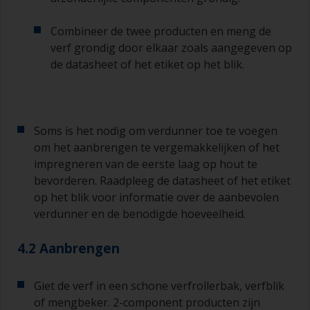
door de kwast onder een hoek van 45° ten
opzichte van het oppervlak te houden.
Combineer de twee producten en meng de
verf grondig door elkaar zoals aangegeven op
Voor het schoonmaken van kwasten doet u wat
verdunner in een geschikte bak of pot, zodat u
de datasheet of het etiket op het blik.
deze kunt reinigen als de haren aan elkaar
beginnen te kleven vanwege droging of
verdikking van de verf.
Soms is het nodig om verdunner toe te voegen
Andere nuttige tips:
om het aanbrengen te vergemakkelijken of het
Als u zakkers ziet ontstaan bij het aanbrengen
impregneren van de eerste laag op hout te
van de verf, dan is de verf te dun of u brengt te
bevorderen. Raadpleeg de datasheet of het etiket
veel aan.
op het blik voor informatie over de aanbevolen
verdunner en de benodigde hoeveelheid.
Gebruik verf niet rechtstreeks uit het blik, want
daarmee kunt u vuil overhevelen en kan verf
4.2 Aanbrengen
vroegtijdig verouderen als gevolg van
verdamping van het oplosmiddel. Giet de
hoeveelheid die u in 30 minuten denkt te
Giet de verf in een schone verfrollerbak, verfblik
gebruiken in een aparte verfrolbak of
of mengbeker. 2-component producten zijn
mengbeker.