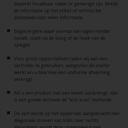
beperkt houdbaar nadat ze gemengd zijn. Bekijk
Oude jampotjes of schone droge blikken kunnen
de informatie op het etiket of technische
nuttig zijn voor het mengen van de verf. Ook zijn
datasheet voor meer informatie.
metalen maatlepels van verschillende grootte
ideaal voor het afmeten van kleine
Begin ergens waar overlap van lagen minder
hoeveelheden verf en verhardingsmiddel voor de
opvalt, zoals op de boeg of de hoek van de
kleinere klussen.
spiegel.
Als u primers aanbrengt met antifouling
(aangroeiwerende verf), moet u ervoor zorgen
Voor grote oppervlakken raden wij aan een
dat de tijd tussen het einde van het aanbrengen
verfroller te gebruiken, aangezien dit sneller
van de epoxy primer en de eerste laag
werkt en u daarmee een uniforme afwerking
antifouling niet langer is dan vermeld op de
verkrijgt.
datasheet of het etiket. Dit is met name van
belang bij primers op basis van epoxyhars. Als u
Als u een product met een kwast aanbrengt, dan
deze intervaltijd mist, moet u de primer schuren
is een goede techniek de “kris-kras”-methode.
of een nieuwe laag aanbrengen en ervoor
zorgen dat u de overschildertijd niet opnieuw
overschrijdt.
De verf wordt op het oppervlak aangebracht met
diagonale streken van links naar rechts.
Als er bij een van de lagen die u aanbrengt
Vervolgens wordt deze uitgesmeerd met