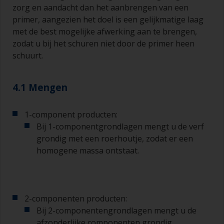
zorg en aandacht dan het aanbrengen van een
gebieden.
primer, aangezien het doel is een gelijkmatige laag
met de best mogelijke afwerking aan te brengen,
Schilderen met een kwast:
zodat u bij het schuren niet door de primer heen
De kwasten moeten een middelgrote tot grote
schuurt.
breedte hebben, 75 – 150 mm en lange flexibele
haren
4.1 Mengen
Een kleinere kwast wordt gebruikt voor het
schilderen van moeilijk te bereiken gebieden.
1-component producten:
Was uw kwasten met het juiste oplosmiddel en
Bij 1-componentgrondlagen mengt u de verf
laat ze grondig drogen voordat u deze gebruikt,
grondig met een roerhoutje, zodat er een
om vervuiling te voorkomen.
homogene massa ontstaat.
De kwaliteit van de kwasten voor het
aanbrengen van primer is van minder belang dan
die voor het aanbrengen van grondverf en het
aflakken.
2-componenten producten:
Bij 2-componentengrondlagen mengt u de
U kunt aanzetten tot een minimum beperken
afzonderlijke componenten grondig.