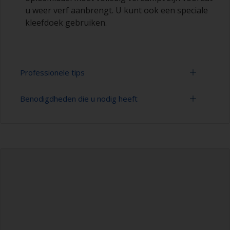
u weer verf aanbrengt. U kunt ook een speciale
kleefdoek gebruiken.
Professionele tips
Benodigdheden die u nodig heeft
Voorkom dat schuursporen zichtbaar zijn in de
laatste verflaag, door met grof schuurpapier te
beginnen en dan over te gaan op fijner
Schuurpapier 120-280 korrelgrootte
schuurpapier. Maak het verschil in korrelgrootte
(verschillende stappen voor
niet groter dan 100. Dit is vooral van belang bij
oppervlaktevoorbehandeling)
het gebruik van donkere verf, aangezien de
schuursporen daar gemakkelijker te zien zullen
Stofzuiger (of compressie lucht)
zijn.
Oplosmiddel om schoon te maken
De verf kan worden verwijderd met een
verfafbijtmiddel of met schuurpapier
Nitryl handschoenen
korrelgrofte P120. Normaal gesproken is