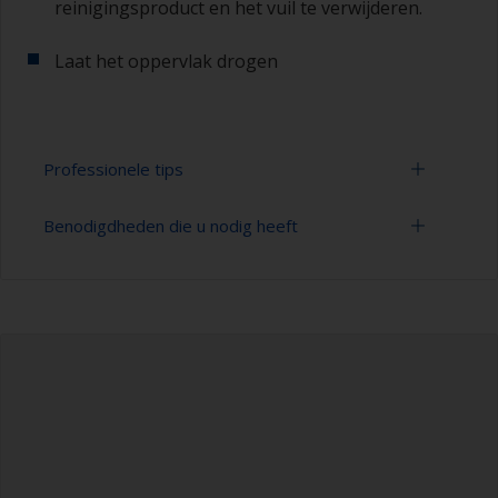
reinigingsproduct en het vuil te verwijderen.
Laat het oppervlak drogen
Professionele tips
Benodigdheden die u nodig heeft
U kunt zien of het oppervlak goed is ontvet door
te controleren of het water bij het spoelen over
het oppervlak wordt verspreid. Kleine druppeltjes
Emmer
water zijn een aanwijzing dat de romp niet
volledig is ontvet. Als dit het geval is, moet u het
Hogedrukreiniger
reinigingsproces herhalen.
Verlengstuk voor schoonmaakgereedschap
Gebruik alleen geschikte producten voor
reiniging.
Spons en/of doeken
Nitryl handschoenen