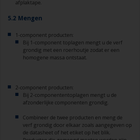
afplaktape.
om vervuiling te voorkomen.
De kwaliteit van de kwasten voor de
5.2 Mengen
grondverflagen dient hetzelfde te zijn als die van
de kwasten die gebruikt worden voor de toplaag.
1-component producten:
U kunt kwasten met natuurlijk haar en kwasten
Bij 1-component toplagen mengt u de verf
met kunsthaar gebruiken.
grondig met een roerhoutje zodat er een
U kunt aanzetten tot een minimum beperken
homogene massa ontstaat.
door de kwast onder een hoek van 45° ten
opzichte van het oppervlak te houden.
Voor het schoonmaken van kwasten doet u wat
2-component producten:
verdunner in een geschikte pot of mengbeker,
Bij 2-componententoplagen mengt u de
zodat u deze kunt reinigen als de haren aan
elkaar beginnen te kleven vanwege droging of
afzonderlijke componenten grondig.
verdikking van de verf.
Combineer de twee producten en meng de
Andere nuttige tips:
verf grondig door elkaar zoals aangegeven op
de datasheet of het etiket op het blik.
Als u zakkers ziet ontstaan bij het aanbrengen
van de verf, dan is de verf te dun of u brengt te
Producten die gemengd moeten worden zijn