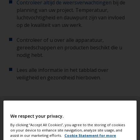
Controleer altijd de weersverwachtingen
bij de
planning van uw project. Temperatuur,
luchtvochtigheid en dauwpunt zijn van invloed
op de kwaliteit van uw werk.
Controleer of u over alle apparatuur,
gereedschappen en producten beschikt die u
nodig hebt.
Lees alle informatie in het tabblad over
veiligheid en gezondheid hierboven.
We respect your privacy.
By clicking “Accept All Cookies”, you agree to the storing of cookies
on your device to enhance site navigation, analyze site usage, and
assist in our marketing efforts.
Cookie Statement for more