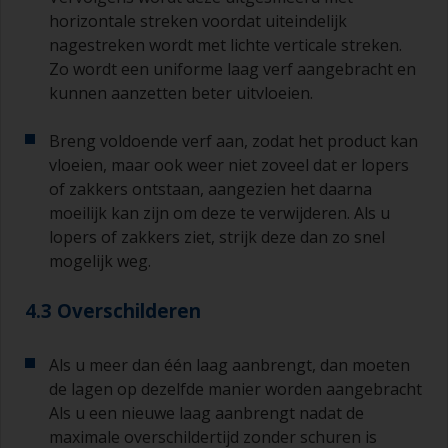
lopers of zakkers ontstaat (of als de lagen vuil
horizontale streken voordat uiteindelijk
blijken te bevatten), moeten deze weggeschuurd
nagestreken wordt met lichte verticale streken.
worden met schuurpapier korrelgrofte P120-220.
Zo wordt een uniforme laag verf aangebracht en
Begin met schuurpapier korrelgrofte P220 en als
dit steeds verstopt raakt, ga dan over op papier
kunnen aanzetten beter uitvloeien.
met korrelgrofte P120. Als u groffer
schuurpapier gebruikt, dan loopt u het risico dat
Breng voldoende verf aan, zodat het product kan
u te veel product verwijdert en/of te ver
vloeien, maar ook weer niet zoveel dat er lopers
doorschuurt en de ondergrond bloot komt te
of zakkers ontstaan, aangezien het daarna
liggen.
moeilijk kan zijn om deze te verwijderen. Als u
lopers of zakkers ziet, strijk deze dan zo snel
mogelijk weg.
4.3 Overschilderen
Als u meer dan één laag aanbrengt, dan moeten
de lagen op dezelfde manier worden aangebracht
Als u een nieuwe laag aanbrengt nadat de
maximale overschildertijd zonder schuren is