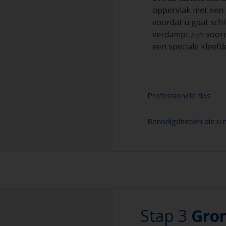
oppervlak met een 
voordat u gaat schi
verdampt zijn voor
een speciale kleef
Professionele tips
Benodigdheden die u n
Voorkom dat schuu
verflaag, door me
over te gaan op fi
Schuurpapier 120-
korrelgrootte niet
voor oppervlakte
het gebruik van d
daar gemakkelijker 
Stofzuiger (of com
De verf kan worde
Oplosmiddel om 
Stap 3
met schuurpapier 
Gro
verfafbijtmiddel (
Nitryl handschoe