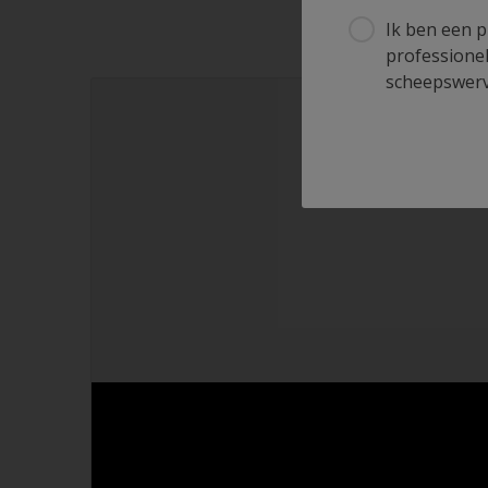
Ik ben een p
professionel
scheepswerve