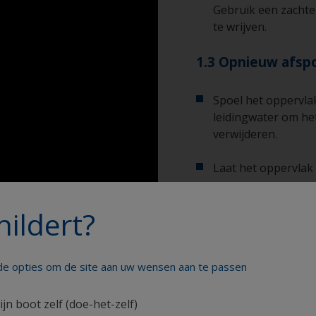
Gebruik een zachte
te wrijven.
1.3 Opnieuw afsp
Spoel het oppervla
leidingwater om het
verwijderen.
Laat het oppervlak
hildert?
Professionele tips
nde opties om de site aan uw wensen aan te passen
Benodigdheden die u n
U kunt zien of het
controleren of het
ijn boot zelf (doe-het-zelf)
wordt verspreid. K
Emmer