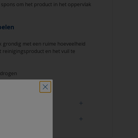
 spons om het product in het oppervlak
oelen
k grondig met een ruime hoeveelheid
 reinigingsproduct en het vuil te
 drogen
odig heeft
 oppervlak goed is ontvet door te
 water bij het spoelen over het oppervlak
leine druppeltjes water zijn een aanwijzing