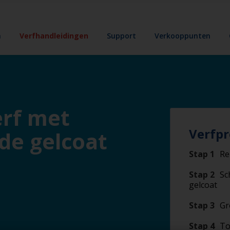
n
Verfhandleidingen
Support
Verkooppunten
erf met
Verfpr
de gelcoat
Stap 1
Re
Stap 2
Sc
gelcoat
Stap 3
Gr
Stap 4
To