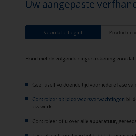
Uw aangepaste verfhand
Voordat u begint
Producten v
Houd met de volgende dingen rekening voordat u 
Geef uzelf voldoende tijd voor iedere fase van
Controleer altijd de weersverwachtingen
bij 
uw werk.
Controleer of u over alle apparatuur, gereed
Lees alle informatie in het tabblad over veil