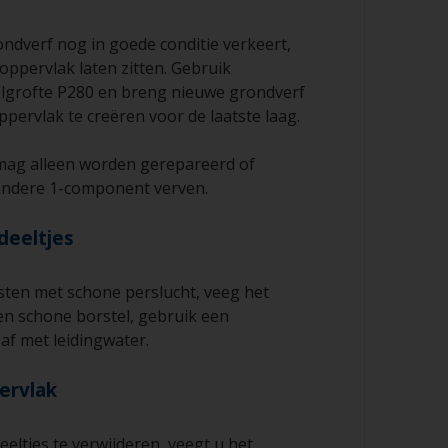
ondverf nog in goede conditie verkeert,
oppervlak laten zitten. Gebruik
lgrofte P280 en breng nieuwe grondverf
pervlak te creëren voor de laatste laag.
mag alleen worden gerepareerd of
andere 1-component verven.
deeltjes
sten met schone perslucht, veeg het
en schone borstel, gebruik een
 af met leidingwater.
pervlak
eeltjes te verwijderen, veegt u het