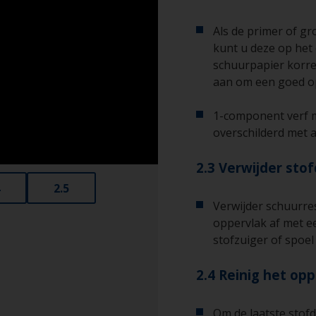
Als de primer of gr
kunt u deze op het 
schuurpapier korre
aan om een goed op
1-component verf 
overschilderd met 
2.3 Verwijder stof
2.5
Verwijder schuurre
oppervlak af met e
stofzuiger of spoel
2.4 Reinig het op
Om de laatste stofd