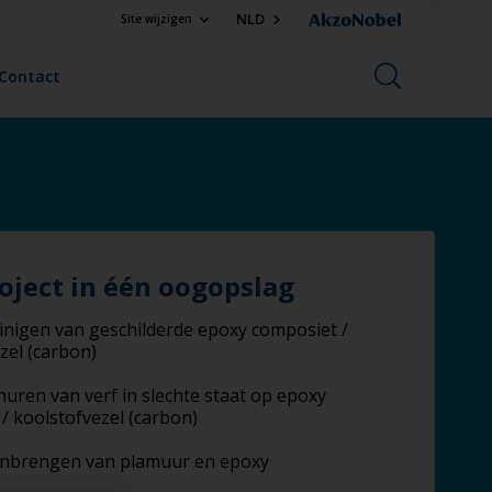
NLD
Site wijzigen
Contact
oject in één oogopslag
inigen van geschilderde epoxy composiet /
zel (carbon)
huren van verf in slechte staat op epoxy
/ koolstofvezel (carbon)
nbrengen van plamuur en epoxy