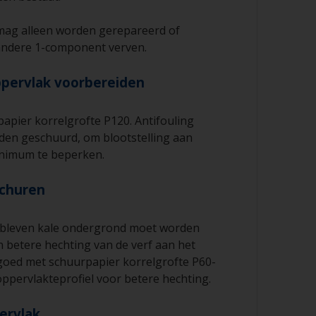
mag alleen worden gerepareerd of
andere 1-component verven.
ppervlak voorbereiden
apier korrelgrofte P120. Antifouling
den geschuurd, om blootstelling aan
inimum te beperken.
schuren
ebleven kale ondergrond moet worden
 betere hechting van de verf aan het
goed met schuurpapier korrelgrofte P60-
ppervlakteprofiel voor betere hechting.
pervlak