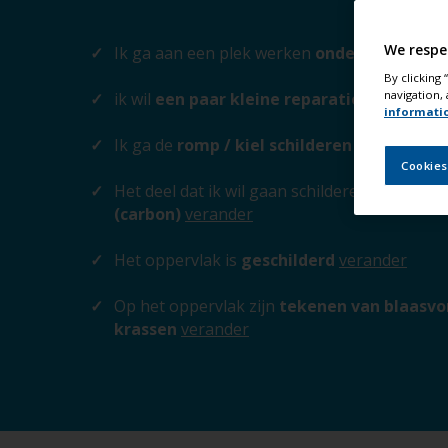
We respe
Ik ga aan een plek werken
onder de waterl
By clicking
navigation, 
ik wil
een paar kleine reparaties uitvoere
informati
Ik ga de
romp / kiel schilderen
verander
Cookies
Het deel dat ik wil gaan schilderen
is epoxy 
(carbon)
verander
Het oppervlak is
geschilderd
verander
Op het oppervlak zijn
tekenen van blaasvor
krassen
verander