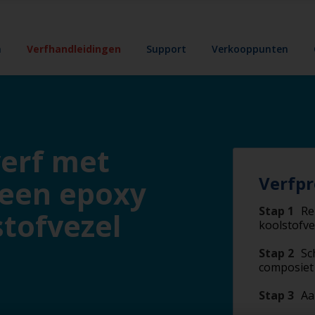
n
Verfhandleidingen
Support
Verkooppunten
verf met
Verfpr
 een epoxy
Stap 1
Re
stofvezel
koolstofve
Stap 2
Sc
composiet 
Stap 3
Aa