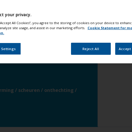
Stap 4
On
ct your privacy.
Stap 5
An
ijn
verander
 “Accept All Cookies”, you agree to the storing of cookies on your device to enhanc
analyze site usage, and assist in our marketing efforts.
Cookie Statement for m
n
verander
on.
 Settings
Reject All
Accept 
composiet of koostofvezel
ming / scheuren / onthechting /