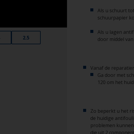
Als u schuurt t
schuurpapier ko
Als u lagen anti
2.5
door middel van
Vanaf de reparatie
Ga door met sch
120 om het huid
Zo beperkt u het r
de huidige antifou
problemen kunnen 
die uit 2 componen