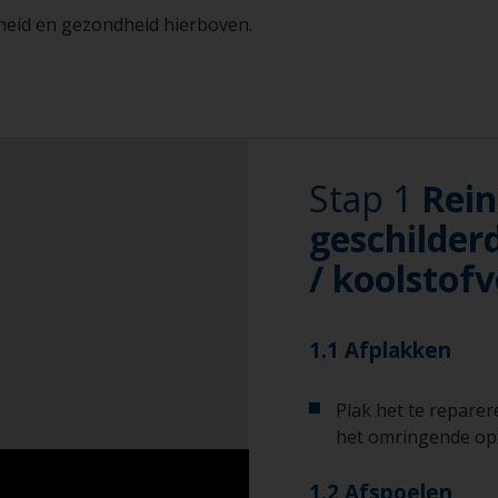
igheid en gezondheid hierboven.
Stap 1
Rein
geschilder
/ koolstofv
1.1 Afplakken
Plak het te repare
het omringende op
1.2 Afspoelen