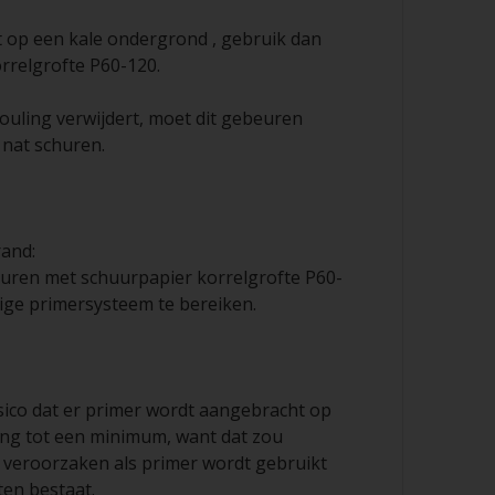
ot op een kale ondergrond , gebruik dan
rrelgrofte P60-120.
fouling verwijdert, moet dit gebeuren
 nat schuren.
rand:
uren met schuurpapier korrelgrofte P60-
ige primersysteem te bereiken.
isico dat er primer wordt aangebracht op
ling tot een minimum, want dat zou
veroorzaken als primer wordt gebruikt
ten bestaat.