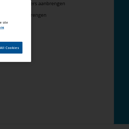
derwaterprimers aanbrengen
tifouling aanbrengen
e site
ore
All Cookies