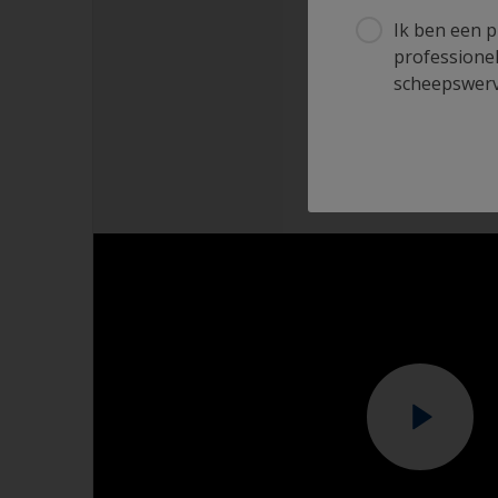
Ik ben een p
professionel
scheepswerve