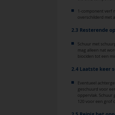
1-component verf 
overschilderd met 
2.3 Resterende o
Schuur met schuurp
mag alleen nat wor
biociden tot een m
2.4 Laatste keer 
Eventueel achterg
geschuurd voor een
oppervlak. Schuur 
120 voor een grof o
2.5 Reinig het op