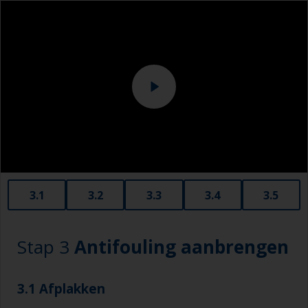
3.1
3.2
3.3
3.4
3.5
Stap 3
Antifouling aanbrengen
3.1 Afplakken