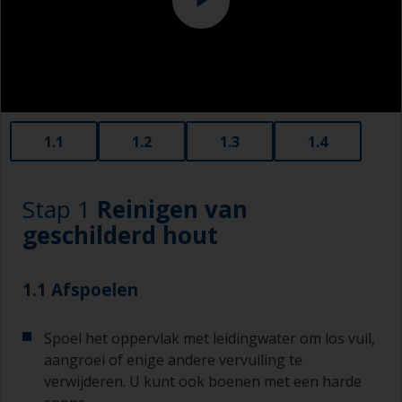
1.1
1.2
1.3
1.4
Stap 1
Reinigen van
geschilderd hout
1.1 Afspoelen
Spoel het oppervlak met leidingwater om los vuil,
aangroei of enige andere vervuiling te
verwijderen. U kunt ook boenen met een harde