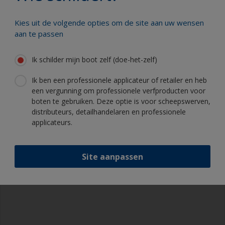
Kies uit de volgende opties om de site aan uw wensen
aan te passen
Professionele tips
Ik schilder mijn boot zelf (doe-het-zelf)
Benodigdheden die u nodig heeft
De verf gaat langer mee als u het gebied nat
Ik ben een professionele applicateur of retailer en heb
schuurt met schuurpapier korrelgrofte P120
een vergunning om professionele verfproducten voor
voor de verwijdering van de bovenste laag van
Schuurpapier 120 korrelgrootte (verschillende
boten te gebruiken. Deze optie is voor scheepswerven,
de oude antifouling (de looglaag). Dit verlaagt
stappen voor oppervlaktevoorbehandeling)
distributeurs, detailhandelaren en professionele
het risico van onthechtingsproblemen.
applicateurs.
Oplosmiddel om schoon te maken
Zelfs al is de antifouling geschikt, raden we u
aan in lichte mate nat te schuren in de buurt van
Nitryl handschoenen
Site aanpassen
de waterlijn voor de beste hechting in dit gebied.
Stofmasker
Overalls