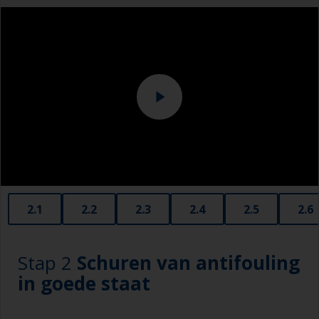
Let op de afstand tussen het oppervlak en de
hogedrukreiniger. Sommige machines zijn
krachtig genoeg om het verfsysteem te
verwijderen.
Schenk speciaal aandacht aan de reiniging
rondom de waterlijn of andere gebieden met
zichtbare verontreiniging en gebruik hier een
schuurspons met water.
2.1
2.2
2.3
2.4
2.5
2.6
Stap 2
Schuren van antifouling
in goede staat