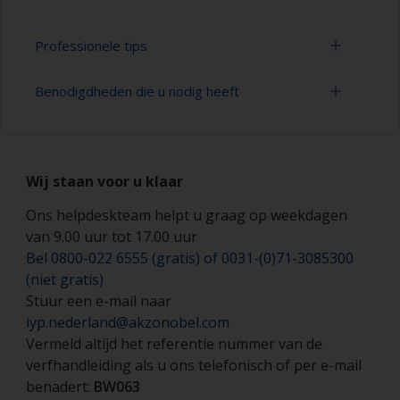
Professionele tips
Benodigdheden die u nodig heeft
Schilderen met een
verf
roller:
U kunt snel grote gebieden schilderen met een
Halfgelaatsmasker
verfroller.
Wij staan voor u klaar
Verfrollers (geschikte soorten en grootten)
Voor het aanbrengen van antifouling is meestal
een verfroller van mohair met haren van 7-9 mm
Ons helpdeskteam helpt u graag op weekdagen
Schilderskwasten (geschikte soorten en
die bestand is tegen oplosmiddel geschikt. Voor
van 9.00 uur tot 17.00 uur
grootten)
dunnere antifouling moet een verfroller van
Bel 0800-022 6555 (gratis) of 0031-(0)71-3085300
mohair met haren van 5-6 mm die bestand is
Veiligheidsschoenen
(niet gratis)
tegen oplosmiddel worden gebruikt of een
verfroller gemaakt van schuim met een gesloten
Stuur een e-mail naar
Handbescherming (zoals per product
celstructuur van een hoge dichtheid.
iyp.nederland@akzonobel.com
aangegeven in het veiligheidsblad)
Vermeld altijd het referentie nummer van de
Als u schildert met verfrollen van vilt of mohair,
verfhandleiding als u ons telefonisch of per e-mail
Overalls
wikkel dan afplaktape rondom een nieuwe
benadert:
BW063
verfrol en trek dit dan weg om zodoende losse