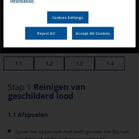
information.
Cookies Settings
Reject All
Accept All Cookies
1.1
1.2
1.3
1.4
Stap 1
Reinigen van
geschilderd lood
1.1 Afspoelen
Spoel het oppervlak met leidingwater om los vuil,