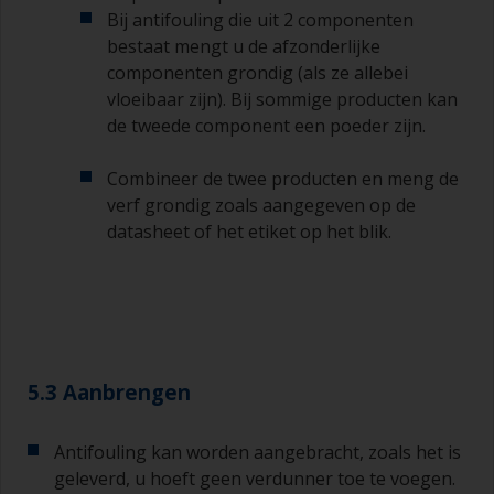
aflakken.
Bij antifouling die uit 2 componenten
bestaat mengt u de afzonderlijke
U kunt aanzetten tot een minimum beperken
componenten grondig (als ze allebei
door de kwast onder een hoek van 45° ten
vloeibaar zijn). Bij sommige producten kan
opzichte van het oppervlak te houden.
de tweede component een poeder zijn.
Voor het schoonmaken van kwasten doet u wat
Combineer de twee producten en meng de
verdunner in een geschikte bak of pot, zodat u
deze kunt reinigen als de haren aan elkaar
verf grondig zoals aangegeven op de
beginnen te kleven door droging of verdikking
datasheet of het etiket op het blik.
van de verf.
Andere nuttige tips:
Als u zakkers ziet ontstaan bij het aanbrengen
van de verf, dan is de verf te dun of u brengt te
veel aan.
5.3 Aanbrengen
Gebruik verf niet rechtstreeks uit het blik, want
daarmee kunt u vuil overhevelen en kan verf
Antifouling kan worden aangebracht, zoals het is
vroegtijdig verouderen als gevolg van
geleverd, u hoeft geen verdunner toe te voegen.