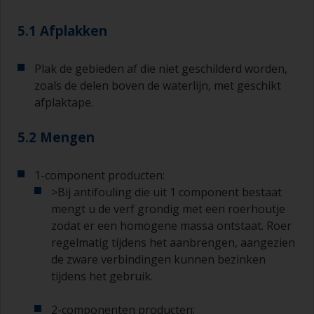
kleine verfrollers gebruiken die verkrijgbaar zijn
bij allerlei bouwmarkten en doe-het-zelfzaken
5.1 Afplakken
Denk bijvoorbeeld aan radiatorrollers, die zijn
heel goed voor kleine en moeilijk te bereiken
gebieden.
Plak de gebieden af die niet geschilderd worden,
zoals de delen boven de waterlijn, met geschikt
Schilderen met een kwast:
afplaktape.
De kwasten moeten een middelgrote tot grote
breedte hebben, 75 – 150 mm en lange flexibele
5.2 Mengen
haren
1-component producten:
Een kleinere kwast wordt gebruikt voor het
>Bij antifouling die uit 1 component bestaat
schilderen van moeilijk te bereiken gebieden.
mengt u de verf grondig met een roerhoutje
Was uw kwasten met het juiste oplosmiddel en
zodat er een homogene massa ontstaat. Roer
laat ze grondig drogen voordat u deze gebruikt
regelmatig tijdens het aanbrengen, aangezien
om vervuiling te voorkomen.
de zware verbindingen kunnen bezinken
tijdens het gebruik.
De kwaliteit van de kwasten voor het
aanbrengen van primer is van minder belang dan
2-componenten producten:
die voor het aanbrengen van grondverf en het