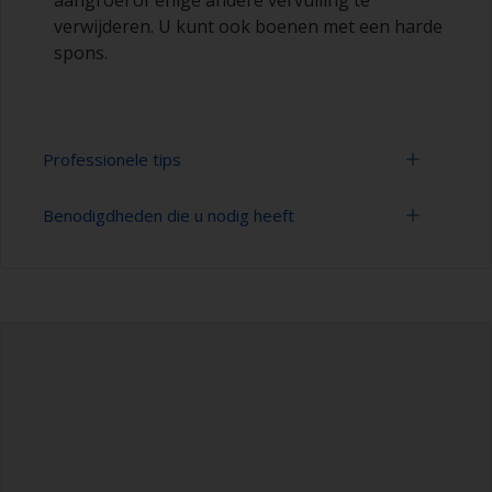
aangroei of enige andere vervuiling te
verwijderen. U kunt ook boenen met een harde
spons.
Professionele tips
Benodigdheden die u nodig heeft
U kunt zien of het oppervlak goed is ontvet door
te controleren of het water bij het spoelen over
het oppervlak wordt verspreid. Kleine druppeltjes
Hogedrukreiniger
water zijn een aanwijzing dat het oppervlak niet
volledig is ontvet. Als dit het geval is, moet u het
Verlengstuk voor schoonmaakgereedschap
reinigingsproces herhalen.
Spons en/of doeken
Maak antifouling nooit schoon met
oplosmiddelen, aangezien daarmee het
Nitryl handschoenen
oppervlak kan worden beschadigd.
Veiligheidsschoenen
Reiniging met water onder hoge druk is een