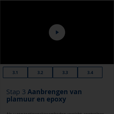
De primer moet binnen 6-8 uur na voorbereiding
Schuurmachine en/of geschikte schuurblokken
worden aangebracht op kaal lood.
3.1
3.2
3.3
3.4
Stap 3
Aanbrengen van
plamuur en epoxy