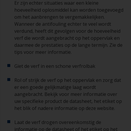
verdamping van het oplosmiddel. Giet de
Er zijn echter situaties waar een kleine
hoeveelheid die u in 30 minuten denkt te
hoeveelheid oplosmiddel kan worden toegevoegd
gebruiken in een aparte bak of pot.
om het aanbrengen te vergemakkelijken.
Wanneer de antifouling echter te veel wordt
Oude jampotjes of schone droge blikken kunnen
verdund, heeft dit gevolgen voor de hoeveelheid
nuttig zijn voor het mengen van de verf. Ook zijn
metalen maatlepels van verschillende grootte
verf die wordt aangebracht op het oppervlak en
ideaal voor het meten van kleine hoeveelheden
daarmee de prestaties op de lange termijn. Zie de
verf en verhardingsmiddel voor de kleinere
tips voor meer informatie.
klussen.
Giet de verf in een schone verfrolbak
Als u primers aanbrengt met antifouling
(aangroeiwerende verf), moet u ervoor zorgen
Rol of strijk de verf op het oppervlak en zorg dat
dat de tijd tussen het einde van het aanbrengen
van de epoxy primer en de eerste laag
er een goede gelijkmatige laag wordt
antifouling niet langer is dan vermeld op de
aangebracht. Bekijk voor meer informatie over
datasheet of het etiket. Dit is met name van
uw specifieke product de datasheet, het etiket op
belang bij primers op basis van epoxyhars. Als u
het blik of nadere informatie op deze website.
dit tijdsinterval mist, moet u de primer schuren
of een nieuwe laag aanbrengen en ervoor
Laat de verf drogen overeenkomstig de
zorgen dat u de overschildertijd niet opnieuw
informatie op de datasheet of het etiket op het
overschrijdt.