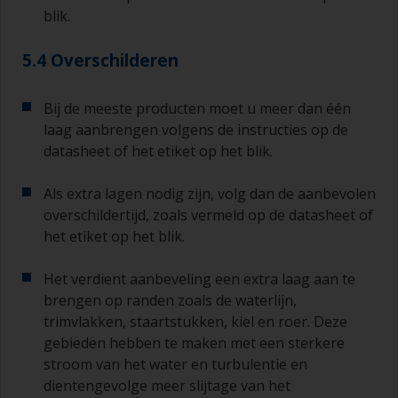
blik.
Als er bij een van de lagen die u aanbrengt
lopers of zakkers ontstaan (of als de lagen vuil
5.4 Overschilderen
blijken te bevatten), moeten deze weggeschuurd
worden met schuurpapier korrelgrofte P120-220.
Begin met schuurpapier korrelgrofte P220 en als
Bij de meeste producten moet u meer dan één
dit steeds verstopt raakt, ga dan over op
laag aanbrengen volgens de instructies op de
schuurpapier korrelgrofte P120. Als u groffer
datasheet of het etiket op het blik.
schuurpapier gebruikt, dan loopt u het risico dat
u te veel product verwijdert en/of te ver
Als extra lagen nodig zijn, volg dan de aanbevolen
doorschuurt en de ondergrond bloot legt. Bekijk
overschildertijd, zoals vermeld op de datasheet of
de etiketgegevens voor de overschildertijden
het etiket op het blik.
met dezelfde verf en met antifouling.
Het verdient aanbeveling een extra laag aan te
brengen op randen zoals de waterlijn,
trimvlakken, staartstukken, kiel en roer. Deze
gebieden hebben te maken met een sterkere
stroom van het water en turbulentie en
dientengevolge meer slijtage van het