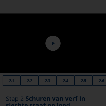
effectieve manier om de meeste aangroei te
Overalls
verwijderen.
Let op de afstand tussen het oppervlak en de
hogedrukreiniger. Sommige machines zijn
krachtig genoeg om het verfsysteem te
verwijderen.
Schenk speciaal aandacht aan de reiniging
rondom de waterlijn of andere gebieden met
zichtbare verontreiniging en gebruik hier een
schuurspons met water.
2.1
2.2
2.3
2.4
2.5
2.6
Stap 2
Schuren van verf in
slechte staat op lood