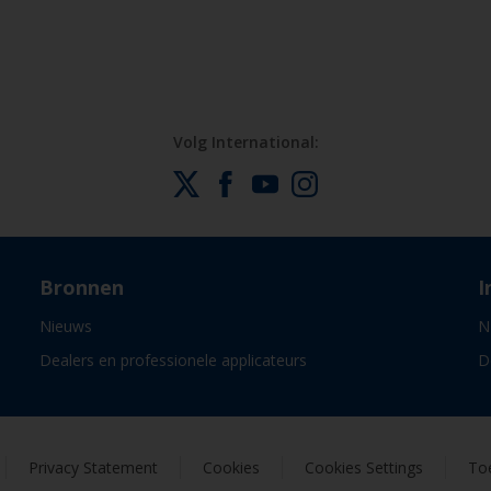
Volg International:
Bronnen
I
Nieuws
N
Dealers en professionele applicateurs
D
Privacy Statement
Cookies
Cookies Settings
Toe