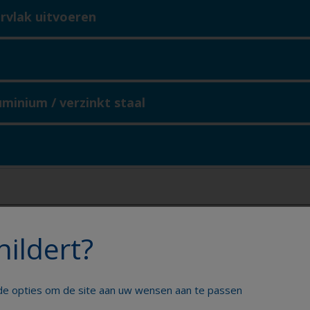
ervlak uitvoeren
uminium / verzinkt staal
euren / onthechting / krassen
hildert?
nde opties om de site aan uw wensen aan te passen