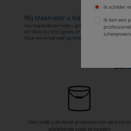
Ik schilder m
Wij staan voor u klaar
Ik ben een p
Ons helpdeskteam helpt u graag op weekdagen van 9.00 
professionel
Bel 0800-022 6555 (gratis) of 0031-(0)71-3085300 (niet g
scheepswerve
Stuur een e-mail naar
iyp.nederland@akzonobel.com
Schi
Hier vindt u de beste producten om uw boot in
uitstekende staat te houden