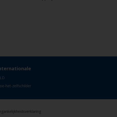
nternationale
LD
oe-het-zelfschilder
gankelijkheidsverklaring