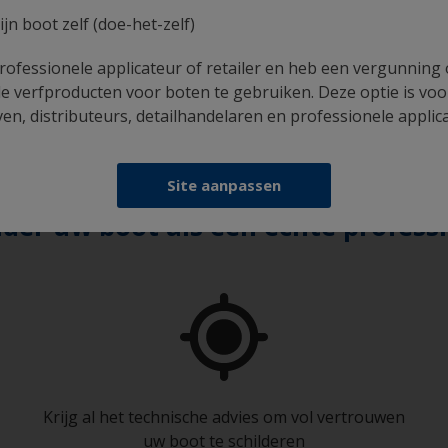
ijn boot zelf (doe-het-zelf)
rofessionele applicateur of retailer en heb een vergunning
uur tot 17.00 uur
e verfproducten voor boten te gebruiken. Deze optie is voo
ratis)
n, distributeurs, detailhandelaren en professionele applic
Site aanpassen
lder uw boot als een echte profess
Krijg al het technische advies om vol vertrouwen
uw boot te schilderen