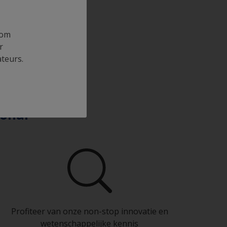
 om
r
ateurs.
ional
Profiteer van onze non-stop innovatie en
wetenschappelijke kennis