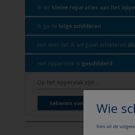
ik wil
kleine reparaties aan het opp
Ik ga de
bilge schilderen
Het deel dat ik wil gaan schilderen
al
Het oppervlak is
geschilderd
Op het oppervlak zijn
...
tekenen van blaasvorming / sch
Wie sc
Kies uit de volge