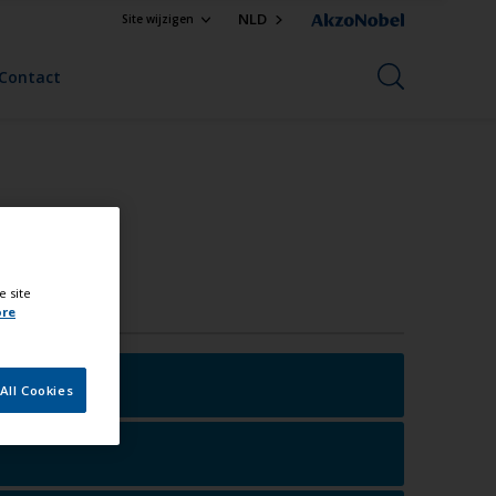
NLD
Site wijzigen
Contact
e site
ore
All Cookies