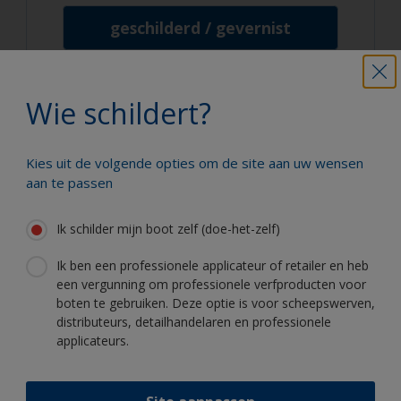
geschilderd / gevernist
Wie schildert?
Wij staan voor u klaar
Kies uit de volgende opties om de site aan uw wensen
Ons helpdeskteam helpt u graag op weekdagen van 9.00
aan te passen
uur tot 17.00 uur
Bel 0800-022 6555 (gratis) of 0031-(0)71-3085300 (niet
Ik schilder mijn boot zelf (doe-het-zelf)
gratis)
Stuur een e-mail naar
iyp.nederland@akzonobel.com
Ik ben een professionele applicateur of retailer en heb
een vergunning om professionele verfproducten voor
boten te gebruiken. Deze optie is voor scheepswerven,
Schilder uw boot als een echte
distributeurs, detailhandelaren en professionele
professional
applicateurs.
Hier vindt u de beste producten om uw