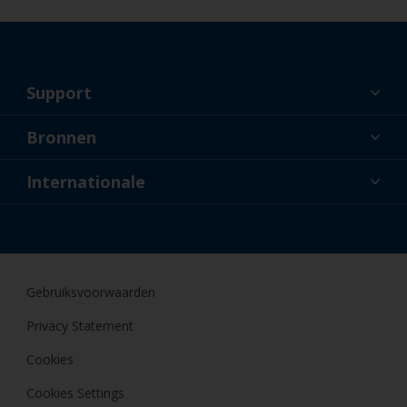
Support
Over ons
Bronnen
Contact
Nieuws
Internationale
Dealers en professionele applicateurs
NLD
Doe-het-zelfschilder
Gebruiksvoorwaarden
Privacy Statement
Cookies
Cookies Settings