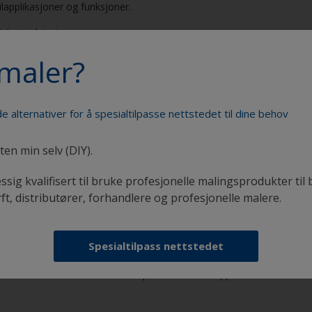
bilapplikasjoner og funksjoner.
lighetsrelaterte emner.
 det gjelder tilgjengelighet.
maler?
selvevalueringer og spesialverktøy hvilke WCAG-krav vi ikke oppfyller 
ntuelle identifiserte problemer med tilgjengeligheten for eksisterende 
e alternativer for å spesialtilpasse nettstedet til dine behov
ten min selv (DIY).
 alle og vil veldig gjerne ha tilbakemelding fra deg på hvordan vi kan
ssig kvalifisert til bruke profesjonelle malingsprodukter til 
 du kontakte oss på
rft, distributører, forhandlere og profesjonelle malere.
Spesialtilpass nettstedet
gjøre vårt best for raskt å utbedre problemene du opplever.