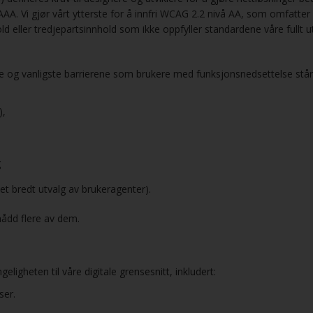
AA. Vi gjør vårt ytterste for å innfri WCAG 2.2 nivå AA, som omfatter 
ld eller tredjepartsinnhold som ikke oppfyller standardene våre fullt u
ste og vanligste barrierene som brukere med funksjonsnedsettelse står 
d),
g
 et bredt utvalg av brukeragenter).
nådd flere av dem.
geligheten til våre digitale grensesnitt, inkludert:
sser.