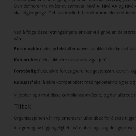
Den definerer tre nivåer av samsvar: Nivå A, Nivå AA og Nivå A
skal tilgjengelige. Det kan imidlertid forekomme eksternt innho
Ved å følge disse retningslinjene ønsker vi å gripe an de stør
våre:
Perceivable
(f.eks. gi tekstalternativer for ikke-tekstlig innhol
Kan brukes
(f.eks. aktivere tastaturnavigasjon),
Forståelig
(f.eks. sikre forutsigbare navigasjonsstrukturer), o
Robust
(f.eks. å sikre kompatibilitet med hjelpeteknologier og
Vi jobber opp mot disse compliance-nivåene, og har allerede 
Tiltak
Organisasjonen vår implementerer ulike tiltak for å sikre tilgjen
Integrering av tilgjengelighet i våre utviklings- og designprose