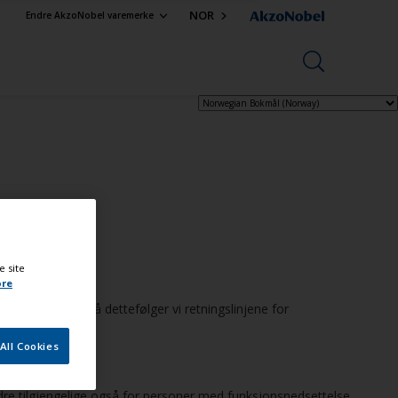
NOR
Endre AkzoNobel varemerke
e site
ore
se. For å oppnå dettefølger vi retningslinjene for
All Cookies
bedre tilgjengelige også for personer med funksjonsnedsettelse.