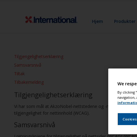
Hjem
Produkter
Tilgjengelighetserklæring
Samsvarsnivå
Tiltak
Tilbakemelding
We respe
By clicking
Tilgjengelighetserklæring
navigation, 
informati
Vi har som mål at AkzoNobel-nettstedene og -mobilapplikasjon
tilgjengelighet for nettinnhold (WCAG).
Cookies
Samsvarsnivå
I retningslinjene for tilgjengelighet på nettsider (WCAG) (WCAG