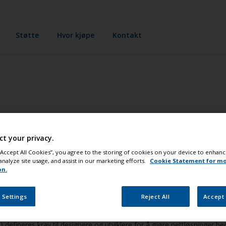
Støtte
Hvor kjøpe
Kontakt
ct your privacy.
 “Accept All Cookies”, you agree to the storing of cookies on your device to enhanc
analyze site usage, and assist in our marketing efforts.
Cookie Statement for m
on.
ene skal være tilgjengelige også for personer med funksjonsnedsettel
 Settings
Reject All
Accept 
) defineres krav til designere og utviklere for å gjøre nettløsninger 