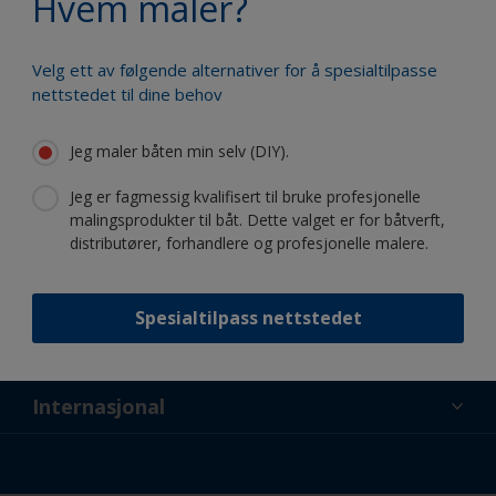
Hvem maler?
Velg ett av følgende alternativer for å spesialtilpasse
nettstedet til dine behov
Følg International:
Jeg maler båten min selv (DIY).
Jeg er fagmessig kvalifisert til bruke profesjonelle
malingsprodukter til båt. Dette valget er for båtverft,
distributører, forhandlere og profesjonelle malere.
Støtte
Spesialtilpass nettstedet
Om oss
Ressurser
Kontakt
Nyheter
Internasjonal
Forhandlere og profesjonelle
NOR
Gjør-det-selv (DIY) maler