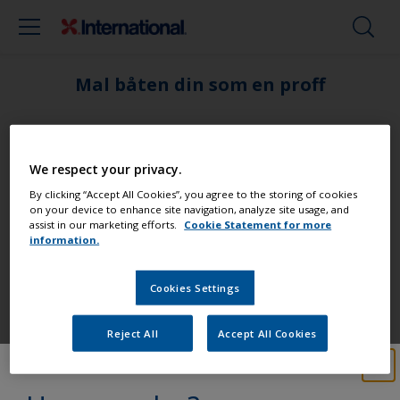
Mal båten din som en proff
Finn de beste produktene for å holde
båten din i topp stand
We respect your privacy.
By clicking “Accept All Cookies”, you agree to the storing of cookies
on your device to enhance site navigation, analyze site usage, and
assist in our marketing efforts.
Cookie Statement for more
information.
Få all den støtten du trenger til føle
deg trygg på å male selv
Cookies Settings
Reject All
Accept All Cookies
Dra fordel av vår stadige nyskapning
og vitenskapelige kompetanse