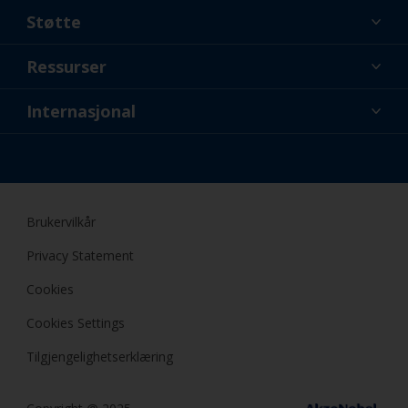
Støtte
Om oss
Ressurser
Kontakt
Nyheter
Internasjonal
Forhandlere og profesjonelle
NOR
Gjør-det-selv (DIY) maler
Brukervilkår
Privacy Statement
Cookies
Cookies Settings
Tilgjengelighetserklæring