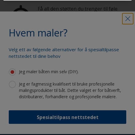
Få all den støtten du trenger til føle
deg trygg på å male selv
Hvem maler?
Dra fordel av vår stadige nyskapning
Velg ett av følgende alternativer for å spesialtilpasse
og vitenskapelige kompetanse
nettstedet til dine behov
Jeg maler båten min selv (DIY).
Jeg er fagmessig kvalifisert til bruke profesjonelle
malingsprodukter til båt. Dette valget er for båtverft,
Følg International:
distributører, forhandlere og profesjonelle malere.
Spesialtilpass nettstedet