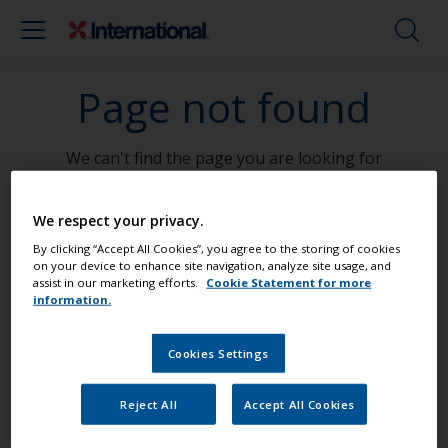
Page not found
We can't find the page you are looking for
Go To Home
We respect your privacy.
By clicking “Accept All Cookies”, you agree to the storing of cookies
on your device to enhance site navigation, analyze site usage, and
assist in our marketing efforts.
Cookie Statement for more
Mal båten din som en proff
information.
Cookies Settings
Finn de beste produktene for å holde
båten din i topp stand
Reject All
Accept All Cookies