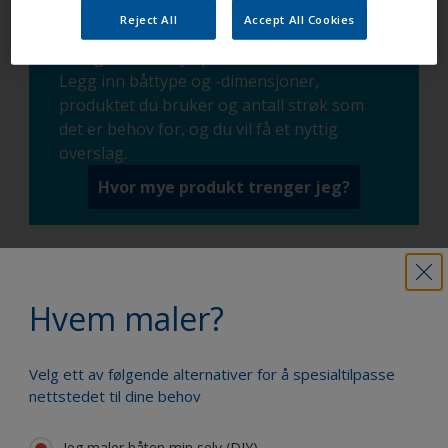
Reject All
Accept All Cookies
Du kan bruke malingskalkulatoren vår til å
beregne hvor mye produkt som kreves.
Legg inn båttype og -dimensjoner,
produktet du bruker og antall strøk som
det er behov for, og du vil få et nyttig
overslag.
Hvor mye produkt trenger jeg?
Mal båten din som en proff
Hvem maler?
Finn de beste produktene for å holde
båten din i topp stand
Velg ett av følgende alternativer for å spesialtilpasse
nettstedet til dine behov
Jeg maler båten min selv (DIY).