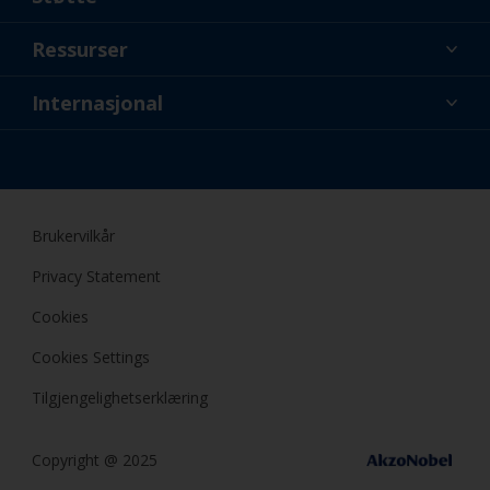
Om oss
Ressurser
Kontakt
Nyheter
Internasjonal
Forhandlere og profesjonelle
NOR
Gjør-det-selv (DIY) maler
Brukervilkår
Privacy Statement
Cookies
Cookies Settings
Tilgjengelighetserklæring
Copyright @ 2025