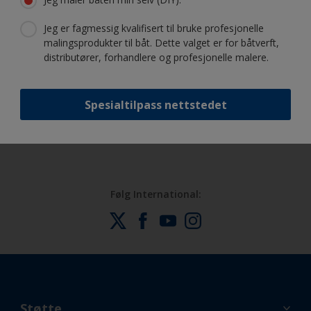
Få all den støtten du trenger til føle
deg trygg på å male selv
Jeg er fagmessig kvalifisert til bruke profesjonelle
malingsprodukter til båt. Dette valget er for båtverft,
distributører, forhandlere og profesjonelle malere.
Dra fordel av vår stadige nyskapning
og vitenskapelige kompetanse
Spesialtilpass nettstedet
Følg International:
Støtte