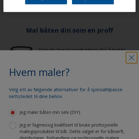
Mal båten din som en proff
Finn de beste produktene for å holde
båten din i topp stand
Hvem maler?
Få all den støtten du trenger til føle
Velg ett av følgende alternativer for å spesialtilpasse
deg trygg på å male selv
nettstedet til dine behov
Jeg maler båten min selv (DIY).
Dra fordel av vår stadige nyskapning
Jeg er fagmessig kvalifisert til bruke profesjonelle
og vitenskapelige kompetanse
malingsprodukter til båt. Dette valget er for båtverft,
distributører, forhandlere og profesjonelle malere.