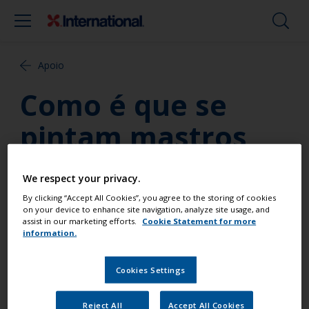
Apoio
Como é que se
pintam mastros
de alumínio
We respect your privacy.
anodizados?
By clicking “Accept All Cookies”, you agree to the storing of cookies
on your device to enhance site navigation, analyze site usage, and
assist in our marketing efforts.
Cookie Statement for more
information.
Não se recomenda pintar sobre anodizar. Isto é
porque qualquer que seja a preparação feita podem
ocorrer problemas de adesão. Recomenda-se
Cookies Settings
portante que o anodizado seja completamente
removido antes de se pintar, usando a especificação
Reject All
Accept All Cookies