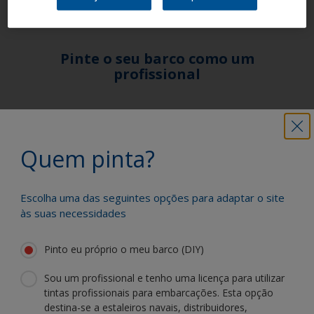
de alumínio recomendada para os costados.
Pinte o seu barco como um
profissional
Encontre os melhores produtos para
manter o seu barco em excelente
Quem pinta?
condição
Escolha uma das seguintes opções para adaptar o site
Obtenha todo o apoio de que necessita
às suas necessidades
para pintar com confiança
Pinto eu próprio o meu barco (DIY)
Sou um profissional e tenho uma licença para utilizar
Beneficie da nossa inovação contínua e
tintas profissionais para embarcações. Esta opção
especialização científica
destina-se a estaleiros navais, distribuidores,