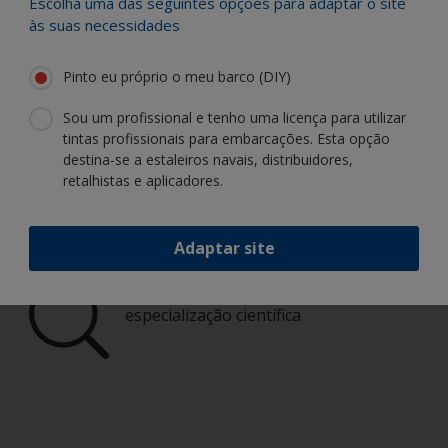
Escolha uma das seguintes opções para adaptar o site
às suas necessidades
Encontre os melhores produtos para
Pinto eu próprio o meu barco (DIY)
manter o seu barco em excelente
condição
Sou um profissional e tenho uma licença para utilizar
tintas profissionais para embarcações. Esta opção
destina-se a estaleiros navais, distribuidores,
Obtenha todo o apoio de que necessita
retalhistas e aplicadores.
para pintar com confiança
Adaptar site
Beneficie da nossa inovação contínua e
especialização científica