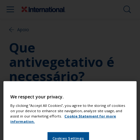
Apoio
Que
antivegetativo é
necessário?
É importante aplicar a quantidade correctade
We respect your privacy.
antivegetativo para assegurar um teor de biocida
By clicking “Accept All Cookies”, you agree to the storing of cookies
suficiente a fim de proteger o casco para toda a
on your device to enhance site navigation, analyze site usage, and
época.A quantidade necessária depende do
assist in our marketing efforts.
Cookie Statement for more
tamanho e feito do casco. Use a ferramenta Sectivo
information.
da Tinta neste endereço para determinar a
quantidade e o antivegetativo correcto para as suas
Cookies Settings