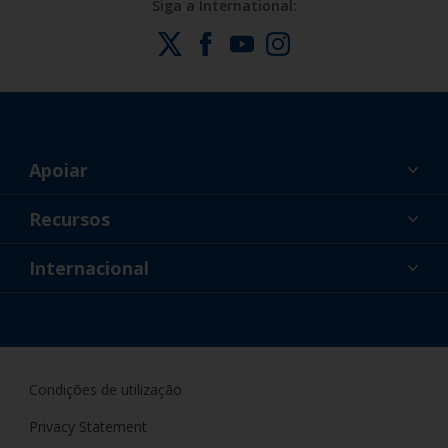
Siga a International:
Apoiar
Sobre nós
Recursos
Contato
Noticias
Internacional
Revendedores e Profissionais
PRT
Pintor DIY
Condições de utilização
Privacy Statement