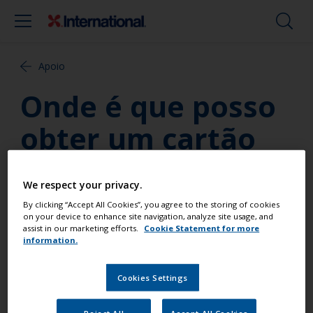
Apoio
Onde é que posso
obter um cartão
de cores das tintas
We respect your privacy.
para o costado?
By clicking “Accept All Cookies”, you agree to the storing of cookies
on your device to enhance site navigation, analyze site usage, and
assist in our marketing efforts.
Cookie Statement for more
information.
Pedir directamente ao escritório da
Cookies Settings
International ou ligar para o
Reject All
Accept All Cookies