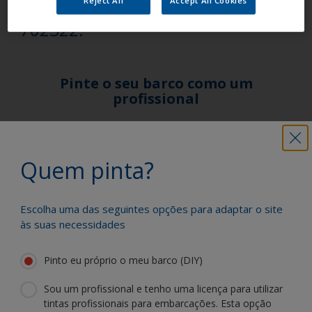
Serviço a Clientes - tel. 265
702322.
Pinte o seu barco como um
profissional
Encontre os melhores produtos para
manter o seu barco em excelente
Quem pinta?
condição
Escolha uma das seguintes opções para adaptar o site
Obtenha todo o apoio de que necessita
às suas necessidades
para pintar com confiança
Pinto eu próprio o meu barco (DIY)
Sou um profissional e tenho uma licença para utilizar
tintas profissionais para embarcações. Esta opção
Beneficie da nossa inovação contínua e