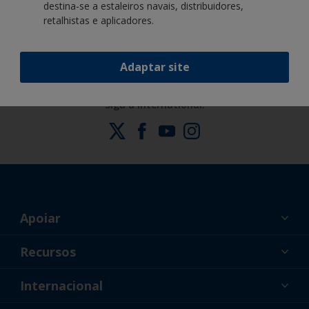
destina-se a estaleiros navais, distribuidores,
especialização científica
retalhistas e aplicadores.
Adaptar site
Siga a International:
Apoiar
Sobre nós
Recursos
Contato
Noticias
Internacional
Revendedores e Profissionais