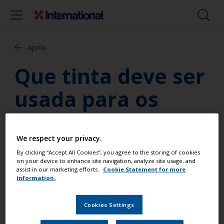
Apoio
Que tinta deve ser
usada para os
convés dos
barcos?
We respect your privacy.
By clicking “Accept All Cookies”, you agree to the storing of cookies
on your device to enhance site navigation, analyze site usage, and
Para os conveses recomenda-se o usode uma tinta
assist in our marketing efforts.
Cookie Statement for more
information.
dura como o Perfection que é um poliuretano de 2
componentes, juntos com um aditivo Matting e um
Cookies Settings
Aditivo antiderrapante. Se não quiser usar uma
tinta de 2 componentes ou se o convés já estiver