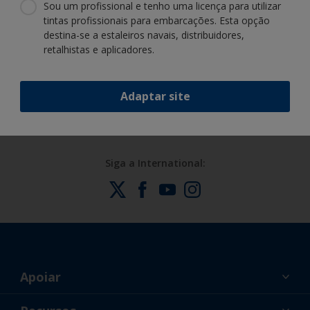
Sou um profissional e tenho uma licença para utilizar
tintas profissionais para embarcações. Esta opção
destina-se a estaleiros navais, distribuidores,
retalhistas e aplicadores.
Beneficie da nossa inovação contínua e
especialização científica
Adaptar site
Siga a International:
Apoiar
Sobre nós