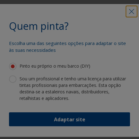
Como identificar
Formação de depressões em forma de pequenas
Quem pinta?
tigelas no filme da tinta - não deve ser confundida
com crateras/covas porque as causas são
diferentes.
Escolha uma das seguintes opções para adaptar o site
às suas necessidades
Pinto eu próprio o meu barco (DIY)
Sou um profissional e tenho uma licença para utilizar
tintas profissionais para embarcações. Esta opção
destina-se a estaleiros navais, distribuidores,
retalhistas e aplicadores.
Adaptar site