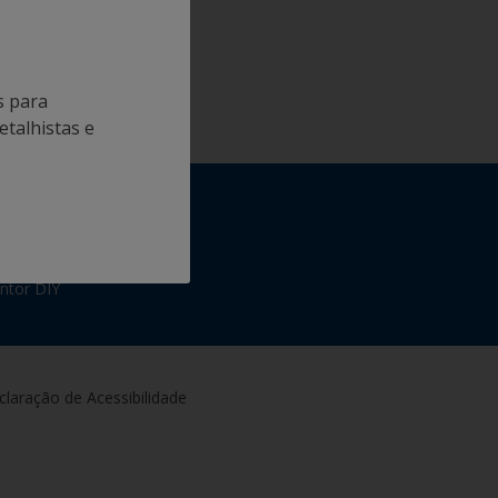
s para
etalhistas e
nternacional
RT
intor DIY
laração de Acessibilidade