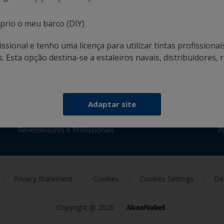
prio o meu barco (DIY)
Siga a International:
ssional e tenho uma licença para utilizar tintas profissionai
 Esta opção destina-se a estaleiros navais, distribuidores, r
Recursos
I
Adaptar site
Noticias
P
Revendedores e Profissionais
P
Privacy Statement
Cookies
Cookies Settings
Dec
Copyright @ 2026