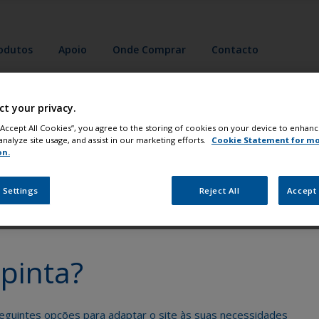
odutos
Apoio
Onde Comprar
Contacto
nte o seu barco como um profissio
ct your privacy.
 “Accept All Cookies”, you agree to the storing of cookies on your device to enhanc
analyze site usage, and assist in our marketing efforts.
Cookie Statement for m
on.
 Settings
Reject All
Accept 
Obtenha todo o apoio de que necessita para
pinta?
pintar com confiança
eguintes opções para adaptar o site às suas necessidades