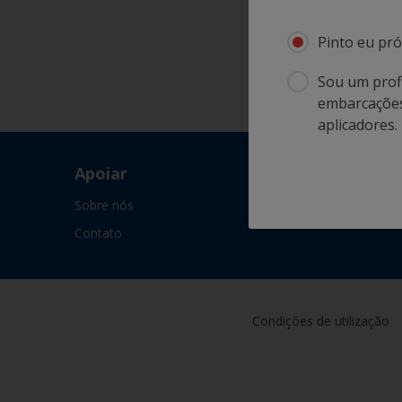
Pinto eu pró
Sou um profi
embarcações.
aplicadores.
Apoiar
Sobre nós
Contato
Condições de utilização