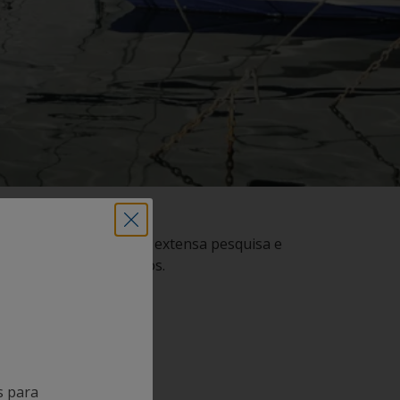
os produtos. Depois de extensa pesquisa e
recursos mais avançados.
s para