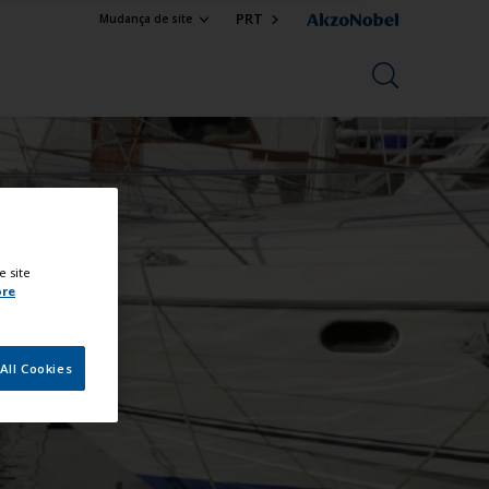
PRT
Mudança de site
ativos
e site
ore
All Cookies