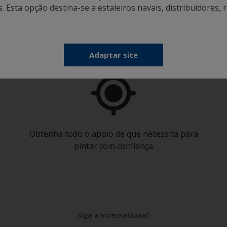
 Esta opção destina-se a estaleiros navais, distribuidores, r
nte o seu barco como um profissio
Adaptar site
Obtenha todo o apoio de que necessita para
pintar com confiança
Siga a International: