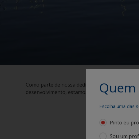
Quem 
Como parte de nossa dedicação contínua aos nos
desenvolvimento, estamos orgulhosos de lançar 
Escolha uma das s
Pinto eu pró
Sou um profi