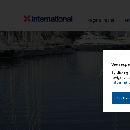
Página Inicial
Pr
We respe
A Nov
By clicking
navigation, 
informati
Cookies