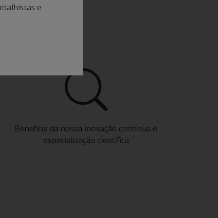
etalhistas e
nal
Beneficie da nossa inovação contínua e
especialização científica