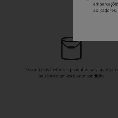
embarcações.
aplicadores.
Pi
Encontre os melhores produtos para manter o
seu barco em excelente condição