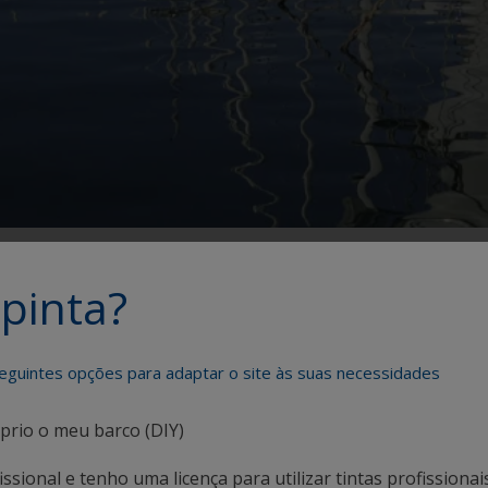
pinta?
sos clientes, em busca de inovações e melhorias para noss
vários novos produtos anti-incrustantes e com fórmulas e 
eguintes opções para adaptar o site às suas necessidades
prio o meu barco (DIY)
ssional e tenho uma licença para utilizar tintas profissionai