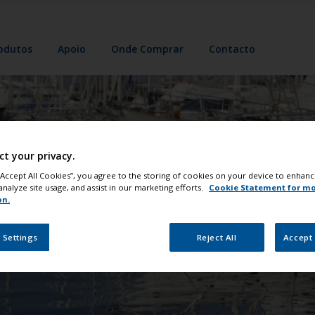
odutos
Apoio
Onde Comprar
Contacto
ct your privacy.
a Geração de Antiveget
 “Accept All Cookies”, you agree to the storing of cookies on your device to enhanc
analyze site usage, and assist in our marketing efforts.
Cookie Statement for m
on.
A Nova Geração de
Antivegetativos
 Settings
Reject All
Accept 