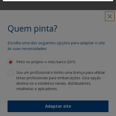
Obtenha todo o apoio de que necessita
para pintar com confiança
Quem pinta?
Escolha uma das seguintes opções para adaptar o site
Beneficie da nossa inovação contínua e
às suas necessidades
especialização científica
Pinto eu próprio o meu barco (DIY)
Sou um profissional e tenho uma licença para utilizar
tintas profissionais para embarcações. Esta opção
destina-se a estaleiros navais, distribuidores,
Siga a International:
retalhistas e aplicadores.
Adaptar site