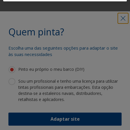
Obtenha todo o apoio de que necessita
para pintar com confiança
Quem pinta?
Escolha uma das seguintes opções para adaptar o site
Beneficie da nossa inovação contínua e
às suas necessidades
especialização científica
Pinto eu próprio o meu barco (DIY)
Sou um profissional e tenho uma licença para utilizar
tintas profissionais para embarcações. Esta opção
destina-se a estaleiros navais, distribuidores,
Siga a International:
retalhistas e aplicadores.
Adaptar site