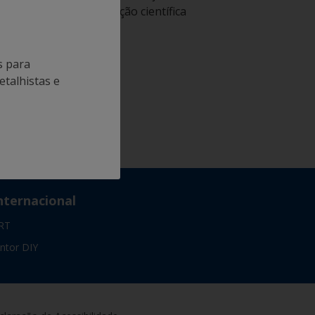
especialização científica
s para
etalhistas e
nternacional
RT
intor DIY