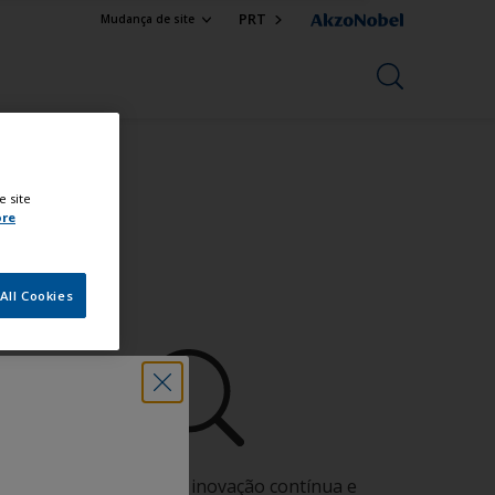
PRT
Mudança de site
e site
ore
nal
All Cookies
Beneficie da nossa inovação contínua e