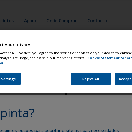
odutos
Apoio
Onde Comprar
Contacto
ct your privacy.
 “Accept All Cookies”, you agree to the storing of cookies on your device to enhanc
analyze site usage, and assist in our marketing efforts.
Cookie Statement for m
on.
nte o seu barco como um profissio
 Settings
Reject All
Accept 
pinta?
Obtenha todo o apoio de que necessita para
eguintes opções para adaptar o site às suas necessidades