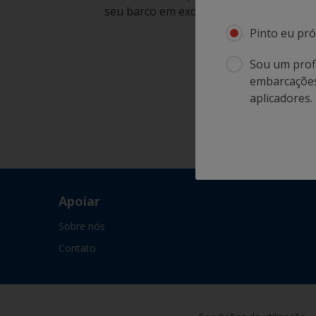
seu barco em excelente condição
Pinto eu pró
Sou um profi
embarcações.
aplicadores.
Apoiar
Sobre nós
Contato