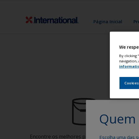
Página Inicial
Pr
We respe
By clicking
navigation, 
informati
Pi
Cookies
Quem 
Encontre os melhores produtos para manter o
Escolha uma das s