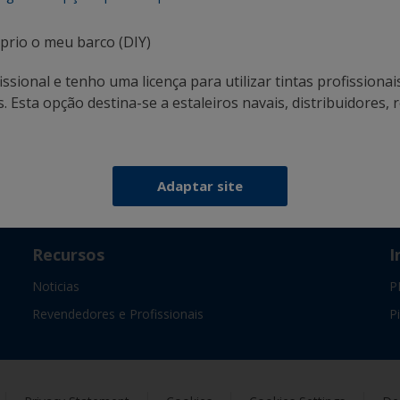
pintar com confiança
prio o meu barco (DIY)
ssional e tenho uma licença para utilizar tintas profissionai
 Esta opção destina-se a estaleiros navais, distribuidores, r
Siga a International:
Adaptar site
Recursos
I
Noticias
P
Revendedores e Profissionais
P