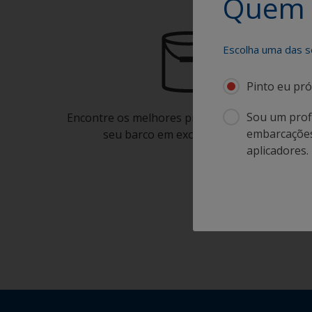
Quem 
Escolha uma das s
Pinto eu pró
Sou um profi
Encontre os melhores produtos para manter o
embarcações.
seu barco em excelente condição
aplicadores.