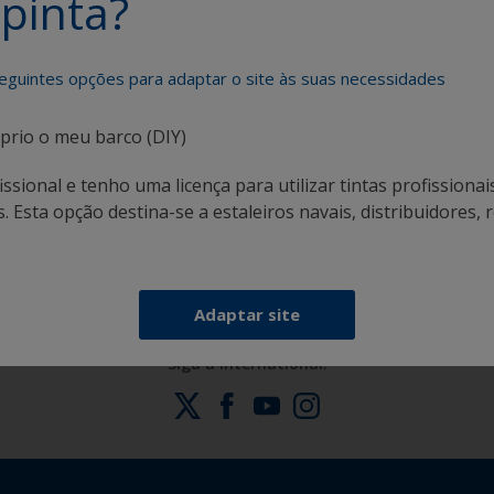
pinta?
eguintes opções para adaptar o site às suas necessidades
prio o meu barco (DIY)
ssional e tenho uma licença para utilizar tintas profissionai
Obtenha todo o apoio de que necessita para
 Esta opção destina-se a estaleiros navais, distribuidores, r
pintar com confiança
Adaptar site
Siga a International: