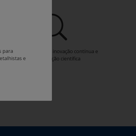
s para
Beneficie da nossa inovação contínua e
etalhistas e
especialização científica