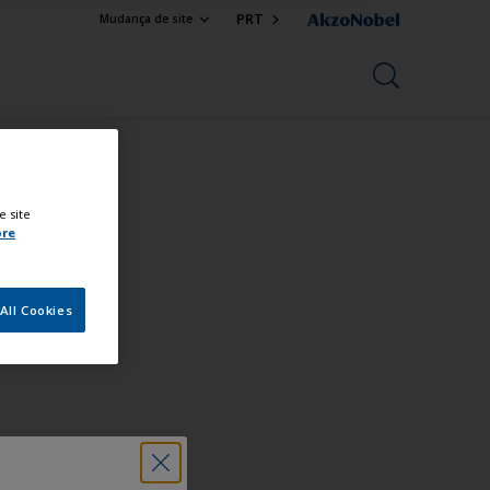
PRT
Mudança de site
e site
ore
All Cookies
nal