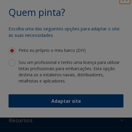
Quem pinta?
Beneficie da nossa inovação contínua e
especialização científica
Escolha uma das seguintes opções para adaptar o site
às suas necessidades
Pinto eu próprio o meu barco (DIY)
Siga a International:
Sou um profissional e tenho uma licença para utilizar
tintas profissionais para embarcações. Esta opção
destina-se a estaleiros navais, distribuidores,
retalhistas e aplicadores.
Adaptar site
Apoiar
Sobre nós
Recursos
Contato
Noticias