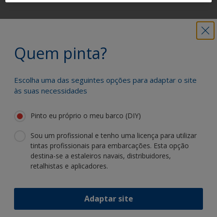
Obtenha todo o apoio de que necessita
para pintar com confiança
Quem pinta?
Escolha uma das seguintes opções para adaptar o site
Beneficie da nossa inovação contínua e
às suas necessidades
especialização científica
Pinto eu próprio o meu barco (DIY)
Sou um profissional e tenho uma licença para utilizar
tintas profissionais para embarcações. Esta opção
destina-se a estaleiros navais, distribuidores,
Siga a International:
retalhistas e aplicadores.
Adaptar site