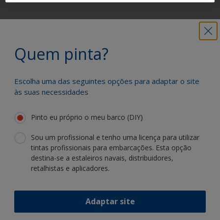
Obtenha todo o apoio de que necessita
para pintar com confiança
Quem pinta?
Escolha uma das seguintes opções para adaptar o site
Beneficie da nossa inovação contínua e
às suas necessidades
especialização científica
Pinto eu próprio o meu barco (DIY)
Sou um profissional e tenho uma licença para utilizar
tintas profissionais para embarcações. Esta opção
destina-se a estaleiros navais, distribuidores,
Siga a International:
retalhistas e aplicadores.
Adaptar site