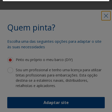
Obtenha todo o apoio de que necessita
para pintar com confiança
Quem pinta?
Escolha uma das seguintes opções para adaptar o site
Beneficie da nossa inovação contínua e
às suas necessidades
especialização científica
Pinto eu próprio o meu barco (DIY)
Sou um profissional e tenho uma licença para utilizar
tintas profissionais para embarcações. Esta opção
destina-se a estaleiros navais, distribuidores,
Siga a International:
retalhistas e aplicadores.
Adaptar site