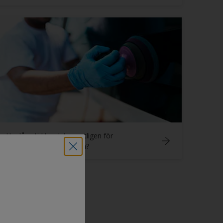
Hur lång tid tar det egentligen för
epoxiprodukter att härda?