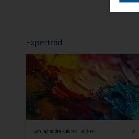
Expertråd
Kan jag ändra kulören i burken?