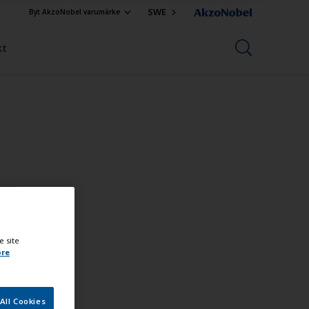
SWE
Byt AkzoNobel varumärke
kt
e site
ore
All Cookies