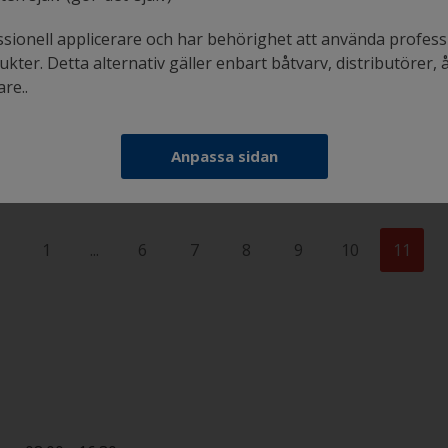
ssionell applicerare och har behörighet att använda profess
kter. Detta alternativ gäller enbart båtvarv, distributörer, 
re..
Vad är ett halkskyddsmedel?
Anpassa sidan
1
...
6
7
8
9
10
11