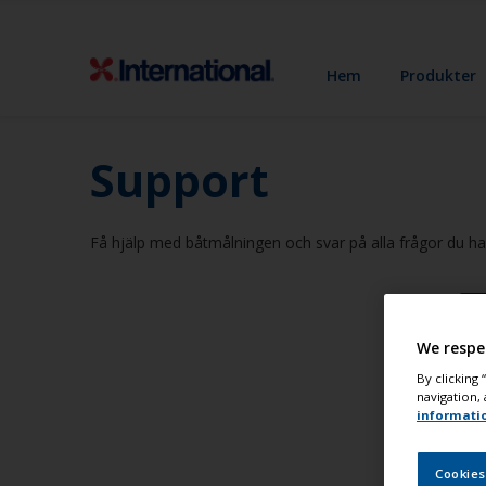
Hem
Produkter
Support
Få hjälp med båtmålningen och svar på alla frågor du har
We respe
By clicking
navigation, 
informati
Cookies