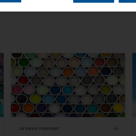
Allmänt
Båtvård och underhåll
Beväxningsskydd Bottenfärg
Färgkomponenter
Fernissor
Grundfärger
Hälsa och säkerhet
Lackfärger
Material
Reparationer
Spackel Epoxi
Lär känna materialet
Tips och råd