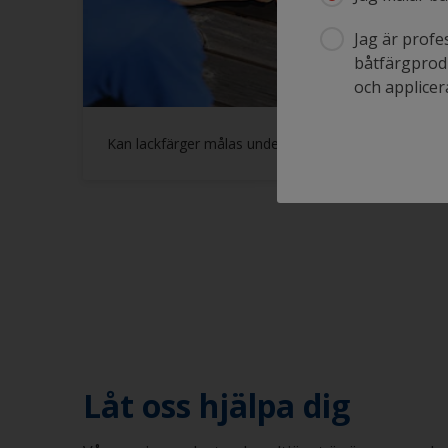
Jag är profe
båtfärgprodu
och applicera
Kan lackfärger målas under vatten?
Låt oss hjälpa dig