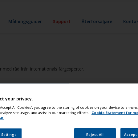
Målningsguider
Support
Återförsäljare
Konta
 med råd från Internationals färgexperter.
Expertråd
Vanliga problem
ct your privacy.
 “Accept All Cookies”, you agree to the storing of cookies on your device to enhanc
analyze site usage, and assist in our marketing efforts.
Cookie Statement for m
Kategori
on.
 Settings
Reject All
Accept 
Confirm