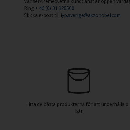
Vår servicemedvetna kundtjänst är öppen vardag
Ring
+ 46 (0) 31 928500
Skicka e-post till
iyp.sverige@akzonobel.com
Hitta de bästa produkterna för att underhålla d
båt