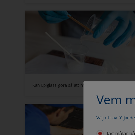
Kan Epiglass göra så att min lack gulnar?
Vem m
Välj ett av följand
Jag målar båt