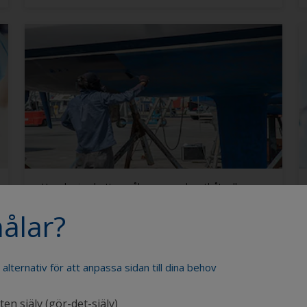
Hur ska jag bottenmåla en ny gelcoatbåt, eller
en som inte målats tidigare?
ålar?
e alternativ för att anpassa sidan till dina behov
en själv (gör-det-själv)