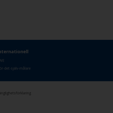
nternationell
WE
ör-det-själv-målare
gänglighetsförklaring