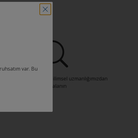
ın
ruhsatım var. Bu
Sürekli inovasyon ve bilimsel uzmanlığımızdan
faydalanın