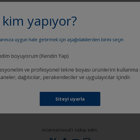
 kim yapıyor?
eknenizi bir profesyonel gibi boyay
larınıza uygun hale getirmek için aşağıdakilerden birini seçin
dim boyuyorum (Kendin Yap)
esyonelim ve profesyonel tekne boyası ürünlerini kullanma 
neler, dağıtıcılar, perakendeciler ve uygulayıcılar içindir.
k
Güvenle boya yapmak için ihtiyacınız olan tüm
desteği alın
Siteyi uyarla
International'ı takip edin: