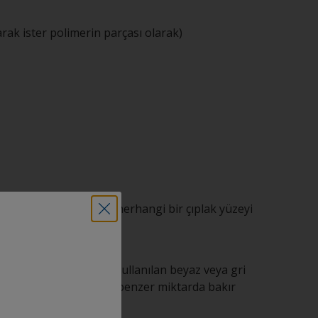
arak ister polimerin parçası olarak)
der. Ayrıca boyanacak herhangi bir çıplak yüzeyi
oyalarda biyosit olaak kullanılan beyaz veya gri
ürünleri sıklıkla bakırı, benzer miktarda bakır