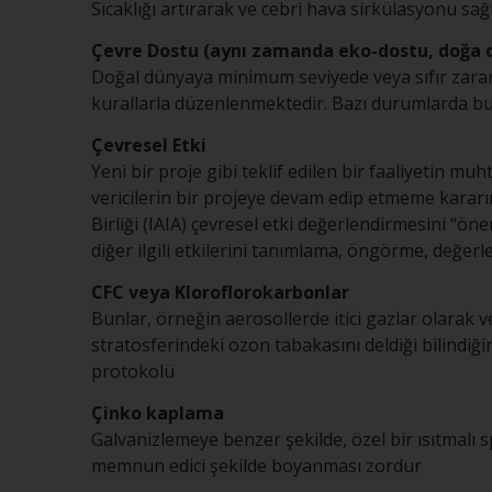
Sıcaklığı artırarak ve cebri hava sirkülasyonu sa
Çevre Dostu (aynı zamanda eko-dostu, doğa d
Doğal dünyaya minimum seviyede veya sıfır zarar
kurallarla düzenlenmektedir. Bazı durumlarda bu 
Çevresel Etki
Yeni bir proje gibi teklif edilen bir faaliyetin 
vericilerin bir projeye devam edip etmeme kararın
Birliği (IAIA) çevresel etki değerlendirmesini “ön
diğer ilgili etkilerini tanımlama, öngörme, değer
CFC veya Kloroflorokarbonlar
Bunlar, örneğin aerosollerde itici gazlar olara
stratosferindeki ozon tabakasını deldiği bilindiğ
protokolü
Çinko kaplama
Galvanizlemeye benzer şekilde, özel bir ısıtmalı 
memnun edici şekilde boyanması zordur