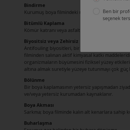
Bindirme
Ben bir prof
Kurumuş boya filmindeki renk veya parlaklık fark
seçenek tersa
Bitümlü Kaplama
Kömür katranı veya asfalt bazlı kaplama
Biyositsiz veya Zehirsiz
Antifouling biyositleri, bir teknenin tabanında 
filminden salınan aktif kimyasal katkı maddelerid
organizmaların büyümesini fiziksel yüzey etkiler
altına almak suretiyle yüzeye tutunmayı çok güç h
Bölünme
Bir boya kaplamasının yetersiz yapışmadan ziyade
ve/veya yetersiz kurumadan kaynaklanır.
Boya Akması
Sarkma; boya filminde kalın alt kenarlara sahip ku
Buharlaşma