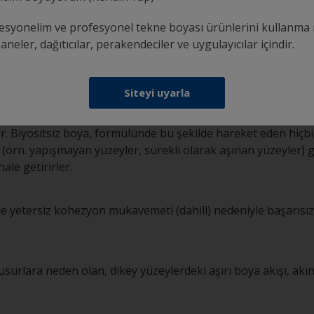
esyonelim ve profesyonel tekne boyası ürünlerini kullanma 
ları
neler, dağıtıcılar, perakendeciler ve uygulayıcılar içindir.
Siteyi uyarla
ot veya deniz kabukları gibi organizmaların yerleşmesini ve 
ir. Biyositsiz boya, formülünde bu şekilde hareket eden hiçbi
i (örn. yapışmayan yüzeyler, sürekli olarak aşınan yüzeyler)
ale getirirler.
 yetersiz kohezyon mukavemeti (dahili) nedeniyle başarısız 
surlara neden olan, dikey yüzeylerdeki aşırı boya akışı, akınt