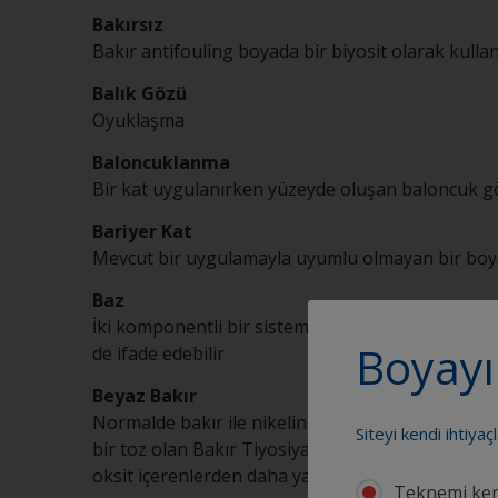
Bakırsız
Bakır antifouling boyada bir biyosit olarak kullan
Balık Gözü
Oyuklaşma
Baloncuklanma
Bir kat uygulanırken yüzeyde oluşan baloncuk g
Bariyer Kat
Mevcut bir uygulamayla uyumlu olmayan bir boya
Baz
İki komponentli bir sistemin genellikle daha büyü
Boyayı
de ifade edebilir
Beyaz Bakır
Normalde bakır ile nikelin veya bakır ile çinkonu
Siteyi kendi ihtiyaç
bir toz olan Bakır Tiyosiyanatı tarif etmek için ku
oksit içerenlerden daha yavaş suya bırakırlar
Teknemi ken