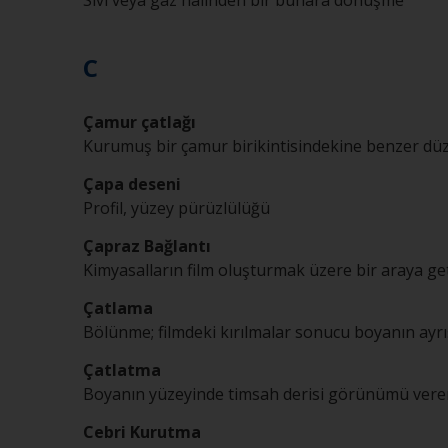
Sıvı veya gaz halinden bir buhara dönüşme
C
Çamur çatlağı
Kurumuş bir çamur birikintisindekine benzer düz
Çapa deseni
Profil, yüzey pürüzlülüğü
Çapraz Bağlantı
Kimyasalların film oluşturmak üzere bir araya geti
Çatlama
Bölünme; filmdeki kırılmalar sonucu boyanın ayr
Çatlatma
Boyanın yüzeyinde timsah derisi görünümü vere
Cebri Kurutma