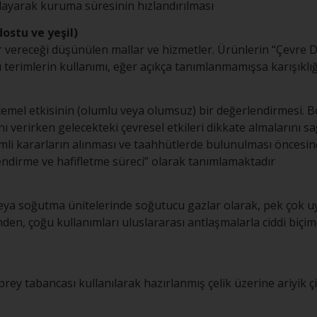
ğlayarak kuruma süresinin hızlandırılması
ostu ve yeşil)
 vereceği düşünülen mallar ve hizmetler. Ürünlerin “Çevre 
terimlerin kullanımı, eğer açıkça tanımlanmamışsa karışıklığ
muhtemel etkisinin (olumlu veya olumsuz) bir değerlendirmesi
ı verirken gelecekteki çevresel etkileri dikkate almalarını s
emli kararların alınması ve taahhütlerde bulunulması öncesinde
lendirme ve hafifletme süreci” olarak tanımlamaktadır
k veya soğutma ünitelerinde soğutucu gazlar olarak, pek çok
inden, çoğu kullanımları uluslararası antlaşmalarla ciddi biçi
sprey tabancası kullanılarak hazırlanmış çelik üzerine ariyik