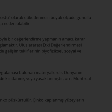
Dostu” olarak etiketlenmesi büyük ölçüde gönüllü
a neden olabilir
. Böyle bir değerlendirme yapmanın amacı, karar
ağlamaktır. Uluslararası Etki Değerlendirmesi
 gelişim tekliflerinin biyofiziksel, sosyal ve
 uygulaması bulunan materyallerdir. Dünyanın
mde kısıtlanmış veya yasaklanmıştır; örn. Montreal
 çinko püskürtülür. Çinko kaplanmış yüzeylerin