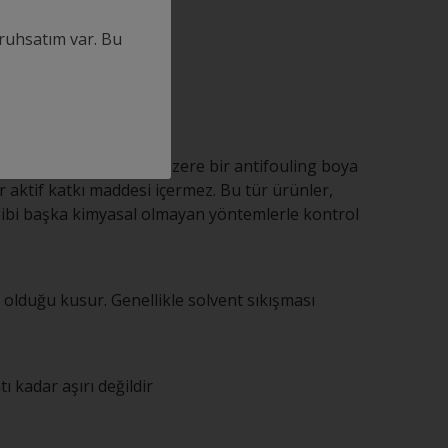
ruhsatım var. Bu
büyümesini engellemek üzere bir antifouling boya
r aktif katkı maddesi içermez. Bu tür ürünler,
 gibi başka kimyasal olmayan yöntemlerle kontrol
olduğu kusur. Genellikle solvent sıkışması
ı kadar aşırı değildir