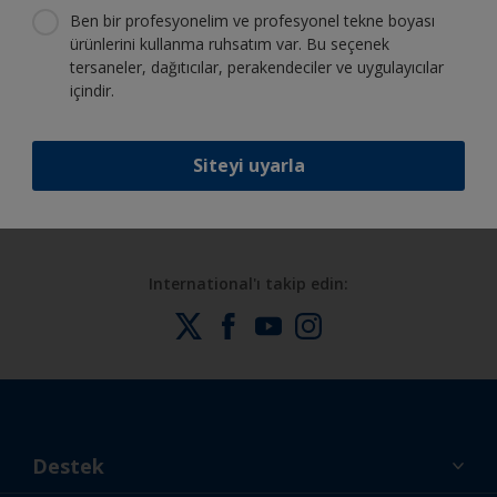
olan tüm desteği alın
Ben bir profesyonelim ve profesyonel tekne boyası
ürünlerini kullanma ruhsatım var. Bu seçenek
tersaneler, dağıtıcılar, perakendeciler ve uygulayıcılar
içindir.
Sürekli inovasyon ve bilimsel
uzmanlığımızdan faydalanın
Siteyi uyarla
International'ı takip edin:
Destek