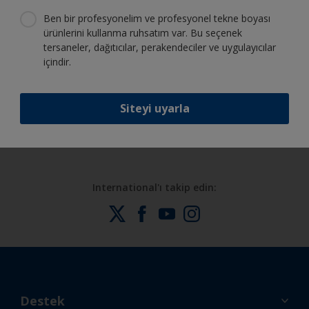
olan tüm desteği alın
Ben bir profesyonelim ve profesyonel tekne boyası
ürünlerini kullanma ruhsatım var. Bu seçenek
tersaneler, dağıtıcılar, perakendeciler ve uygulayıcılar
içindir.
Sürekli inovasyon ve bilimsel
uzmanlığımızdan faydalanın
Siteyi uyarla
International'ı takip edin:
Destek