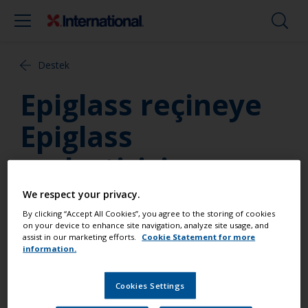
Destek
Epiglass reçineye
Epiglass
serleştirici
eklerken doğru
We respect your privacy.
By clicking “Accept All Cookies”, you agree to the storing of cookies
miktar nedir?
on your device to enhance site navigation, analyze site usage, and
assist in our marketing efforts.
Cookie Statement for more
information.
İki komponent halinde bulunan ürünler özellikle
doğru bir kimyaya dayanan belirli bir oranda
Cookies Settings
kürlenme sağlanması için geliştirilmiştir. İki