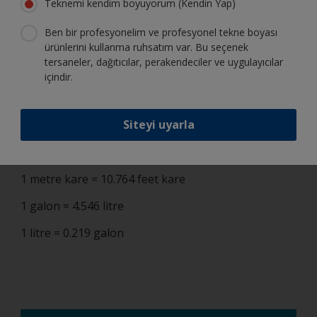
Teknemi kendim boyuyorum (Kendin Yap)
D = Draft (Su çekimi)
Ben bir profesyonelim ve profesyonel tekne boyası
F = Fribord
ürünlerini kullanma ruhsatım var. Bu seçenek
tersaneler, dağıtıcılar, perakendeciler ve uygulayıcılar
Çevrim Tablosu
içindir.
1 feet = 0.3 metre
Siteyi uyarla
1 metre = 3.281 feet
1 feet kare = 0.093 metre kare
1 metre kare = 10.764 feet kare
1 galon = 4.546 litre
1 litre = 0.219 galon