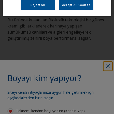
Reject All
Accept All Cookies
Bu üründe kullanılan Biolux® teknolojisi bir güneş
kremi gibi etki ederek karinaya yapışan
sümükümsü canlıları ve algleri engelleyerek
geliştirilmiş zehirli boya performansı sağlar.
Teknenizi bir profesyonel gibi
boyayın
Boyayı kim yapıyor?
Teknenizin harika durumda kalmasını
sağlayacak en iyi ürünleri bulun
Siteyi kendi ihtiyaçlarınıza uygun hale getirmek için
aşağıdakilerden birini seçin
Teknemi kendim boyuyorum (Kendin Yap)
Güvenle boya yapmak için ihtiyacınız