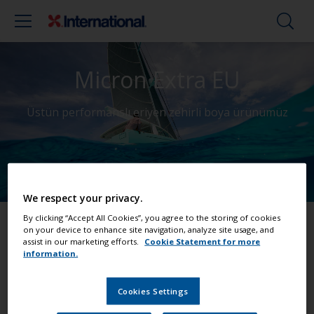
Micron Extra EU
Üstün performanslı eriyen zehirli boya ürünümüz
We respect your privacy.
By clicking “Accept All Cookies”, you agree to the storing of cookies
on your device to enhance site navigation, analyze site usage, and
En zorlu kirlilik alanları için üstün çok sezon
assist in our marketing efforts.
Cookie Statement for more
koruma
information.
24 Aya kadar koruma
Minimum boya katmanı oluşturur kullandıkça da
Cookies Settings
yüzeyi terk eder