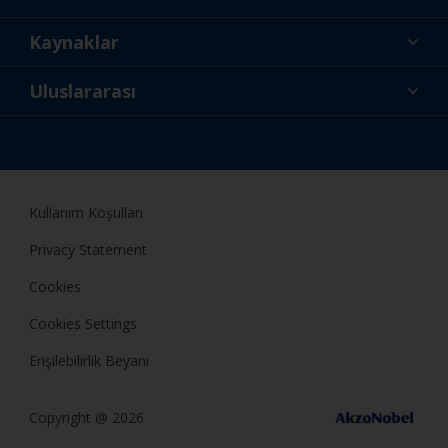
Hakkımızda
Kaynaklar
İletişim
Haberler
Uluslararası
Perakendeciler ve Profesyoneller
TUR
Kendin Yap Boyacı
Kullanım Koşulları
Privacy Statement
Cookies
Cookies Settings
Erişilebilirlik Beyanı
Copyright @ 2026