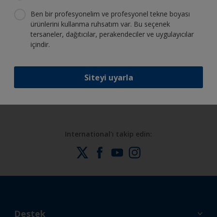
olan tüm desteği alın
Ben bir profesyonelim ve profesyonel tekne boyası
ürünlerini kullanma ruhsatım var. Bu seçenek
tersaneler, dağıtıcılar, perakendeciler ve uygulayıcılar
içindir.
Sürekli inovasyon ve bilimsel
uzmanlığımızdan faydalanın
Siteyi uyarla
International'ı takip edin:
Destek