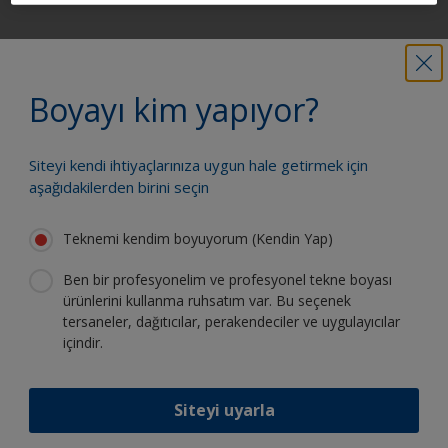
Güvenle boya yapmak için ihtiyacınız
olan tüm desteği alın
Boyayı kim yapıyor?
Siteyi kendi ihtiyaçlarınıza uygun hale getirmek için
Sürekli inovasyon ve bilimsel
aşağıdakilerden birini seçin
uzmanlığımızdan faydalanın
Teknemi kendim boyuyorum (Kendin Yap)
Ben bir profesyonelim ve profesyonel tekne boyası
ürünlerini kullanma ruhsatım var. Bu seçenek
tersaneler, dağıtıcılar, perakendeciler ve uygulayıcılar
International'ı takip edin:
içindir.
Siteyi uyarla