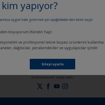
 kim yapıyor?
larınıza uygun hale getirmek için aşağıdakilerden birini seçin
dim boyuyorum (Kendin Yap)
k
Güvenle boya yapmak için ihtiyacınız olan tüm
esyonelim ve profesyonel tekne boyası ürünlerini kullanma 
desteği alın
neler, dağıtıcılar, perakendeciler ve uygulayıcılar içindir.
Siteyi uyarla
International'ı takip edin: