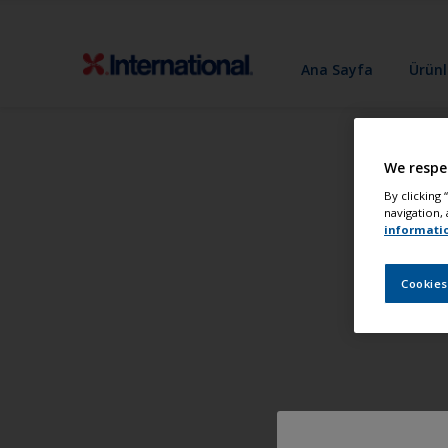
Ana Sayfa
Ürünl
We respe
By clicking
navigation, 
informati
Cookies
T