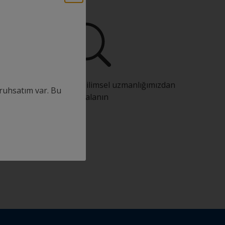
Sürekli inovasyon ve bilimsel uzmanlığımızdan
ruhsatım var. Bu
faydalanın