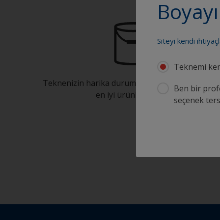
Boyayı
Siteyi kendi ihtiyaç
Teknemi ken
Teknenizin harika durumda kalmasını sağlayaca
Ben bir prof
en iyi ürünleri bulun
seçenek tersa