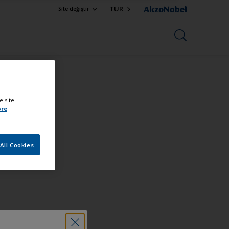
TUR
Site değiştir
e site
ore
All Cookies
ın