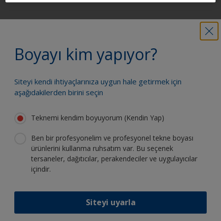
Güvenle boya yapmak için ihtiyacınız
olan tüm desteği alın
Boyayı kim yapıyor?
Siteyi kendi ihtiyaçlarınıza uygun hale getirmek için
Sürekli inovasyon ve bilimsel
aşağıdakilerden birini seçin
uzmanlığımızdan faydalanın
Teknemi kendim boyuyorum (Kendin Yap)
Ben bir profesyonelim ve profesyonel tekne boyası
ürünlerini kullanma ruhsatım var. Bu seçenek
tersaneler, dağıtıcılar, perakendeciler ve uygulayıcılar
International'ı takip edin:
içindir.
Siteyi uyarla