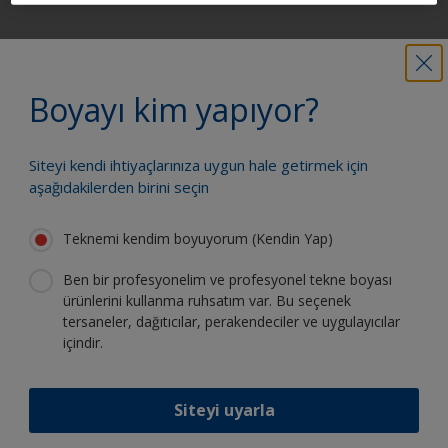
Güvenle boya yapmak için ihtiyacınız
olan tüm desteği alın
Boyayı kim yapıyor?
Siteyi kendi ihtiyaçlarınıza uygun hale getirmek için
Sürekli inovasyon ve bilimsel
aşağıdakilerden birini seçin
uzmanlığımızdan faydalanın
Teknemi kendim boyuyorum (Kendin Yap)
Ben bir profesyonelim ve profesyonel tekne boyası
ürünlerini kullanma ruhsatım var. Bu seçenek
tersaneler, dağıtıcılar, perakendeciler ve uygulayıcılar
International'ı takip edin:
içindir.
Siteyi uyarla