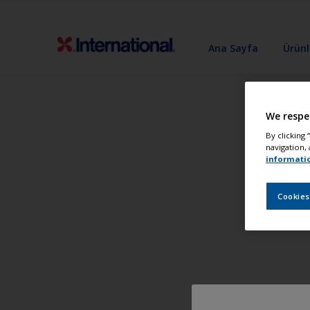
Ana Sayfa
Ürünl
We respe
By clicking
navigation, 
informati
Cookies
T