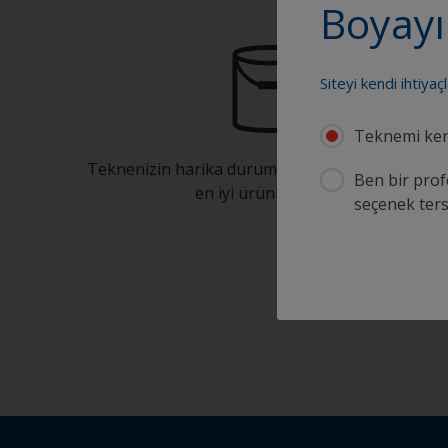
Boyayı
Siteyi kendi ihtiyaç
Teknemi ken
Teknenizin harika durumda kalmasını sağlayaca
Ben bir prof
en iyi ürünleri bulun
seçenek tersa