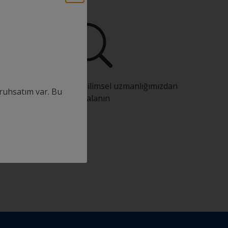
Sürekli inovasyon ve bilimsel uzmanlığımızdan
ruhsatım var. Bu
faydalanın