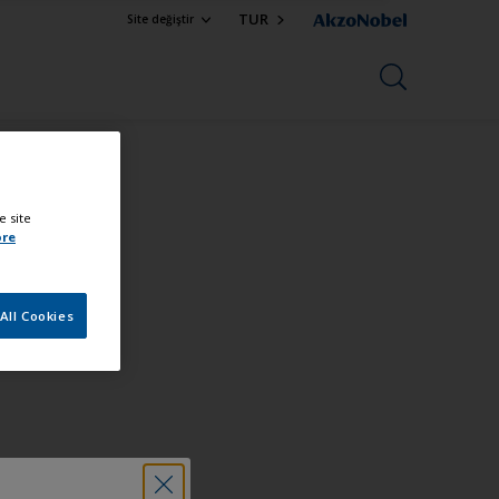
TUR
Site değiştir
e site
ore
All Cookies
ın