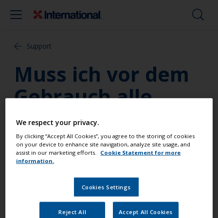
Support
Muss ich vor dem
Gebrauch alle
Hinweise auf dem
We respect your privacy.
Etikett lesen?
By clicking “Accept All Cookies”, you agree to the storing of cookies
on your device to enhance site navigation, analyze site usage, and
assist in our marketing efforts.
Cookie Statement for more
information.
JA! Unser Etikett ist so aufgebaut, dass
Anweisungen klar und verständlich sind. Lesen Sie
Cookies Settings
immer alle Anweisungen wie auch die Gesundheits-
und Sicherheitsanweisungen bevor Sie das Produkt
verwenden. Das spart auf längere Sicht mehr Zeit.
Reject All
Accept All Cookies