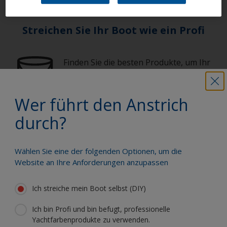
Streichen Sie Ihr Boot wie ein Profi
Finden Sie die besten Produkte, um Ihr
Boot in einem großartigem Zustand zu
erhalten
Wer führt den Anstrich
durch?
Erhalten Sie allen notwendigen
Support, um Anstricharbeiten mit
Zuversicht auszuführen
Wählen Sie eine der folgenden Optionen, um die
Website an Ihre Anforderungen anzupassen
Profitieren Sie von unserer ständigen
Ich streiche mein Boot selbst (DIY)
Innovation und unserem
wissenschaftlichen Know-how
Ich bin Profi und bin befugt, professionelle
Yachtfarbenprodukte zu verwenden.