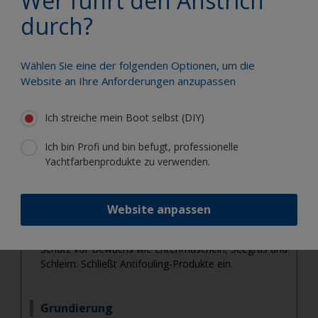
Wer führt den Anstrich
durch?
Kategorien Details
Wählen Sie eine der folgenden Optionen, um die
Website an Ihre Anforderungen anzupassen
Pflege und Wartung
Reinigen, restaurieren, schützen und pflegen Sie die
Oberflächen Ihres Boots.
Ich streiche mein Boot selbst (DIY)
Ich bin Profi und bin befugt, professionelle
Spachtel und Epoxiharze
Yachtfarbenprodukte zu verwenden.
Zum Spachteln, Füllen von Kratzern/Löchern und für
Reparaturen im Bootsbau
Website anpassen
Bewuchsschutz
Schutz vor Bewuchs wie Entenmuscheln, Seegras und
Schleim. Schließt Antifouling-Produkte ein.
Grundierung