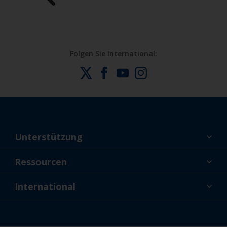
Folgen Sie International:
Unterstützung
Über uns
Ressourcen
Kontakt
Aktuelles
International
Fachhändler und Profis
DEU
Profis