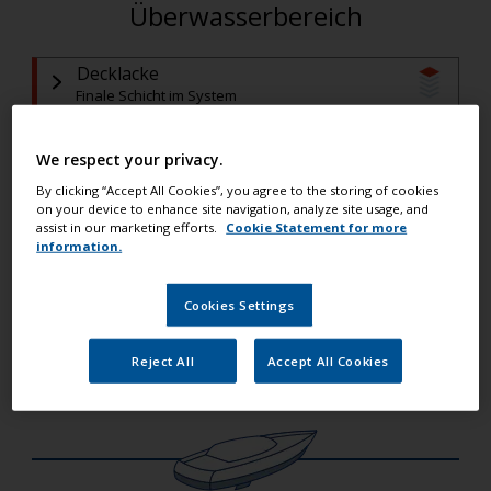
Überwasserbereich
Decklacke
Finale Schicht im System
Vorstreichfarben
We respect your privacy.
By clicking “Accept All Cookies”, you agree to the storing of cookies
Grundierung
on your device to enhance site navigation, analyze site usage, and
(Wenn Spachtel verwendet wird)
assist in our marketing efforts.
Cookie Statement for more
information.
Spachtel und Epoxiharze
(Wenn Spachtel benötigt wird)
Cookies Settings
Grundierung
Reject All
Accept All Cookies