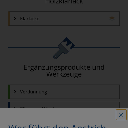
Holzklarlack
Klarlacke
Ergänzungsprodukte und
Werkzeuge
Verdünnung
Pflege und Wartung